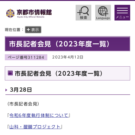
toggle
navigat
メニュー
現在位置：
表示
市長記者会見（2023年度一覧）
2023年4月12日
ページ番号311284
市長記者会見（2023年度一覧）
3月28日
（市長記者会見）
『
令和6年度執行体制について
』
『
山科・醍醐プロジェクト
』