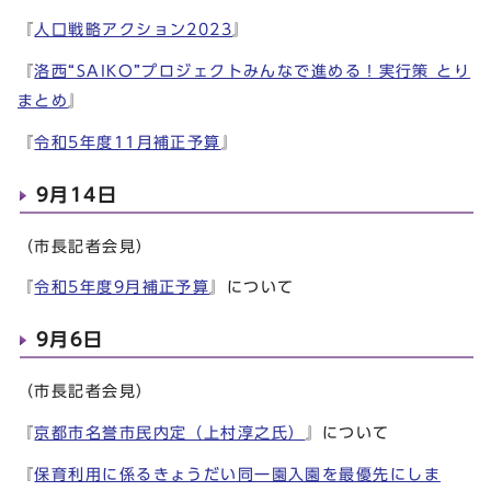
『
人口戦略アクション2023
』
『
洛西“SAIKO”プロジェクトみんなで進める！実行策 とり
まとめ
』
『
令和5年度11月補正予算
』
9月14日
（市長記者会見）
『
令和5年度9月補正予算
』について
9月6日
（市長記者会見）
『
京都市名誉市民内定（上村淳之氏）
』について
『
保育利用に係るきょうだい同一園入園を最優先にしま