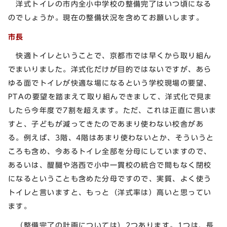
洋式トイレの市内全小中学校の整備完了はいつ頃になる
のでしょうか。現在の整備状況を含めてお願いします。
市長
快適トイレということで、京都市では早くから取り組ん
でまいりました。洋式化だけが目的ではないですが、あら
ゆる面でトイレが快適な場になるという学校現場の要望、
PTAの要望を踏まえて取り組んできまして、洋式化で見ま
したら今年度で7割を超えます。ただ、これは正直に言いま
すと、子どもが減ってきたのであまり使わない校舎があ
る。例えば、3階、4階はあまり使わないとか、そういうと
ころも含め、今あるトイレ全部を分母にしていますので、
あるいは、醍醐や洛西で小中一貫校の統合で間もなく閉校
になるということも含めた分母ですので、実質、よく使う
トイレと言いますと、もっと（洋式率は）高いと思ってい
ます。
（整備完了の計画については）2つあります。1つは、長