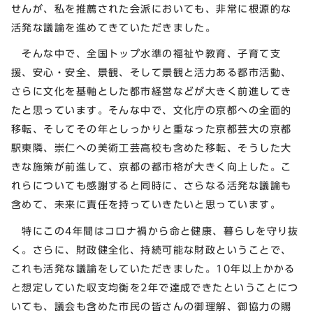
せんが、私を推薦された会派においても、非常に根源的な
活発な議論を進めてきていただきました。
そんな中で、全国トップ水準の福祉や教育、子育て支
援、安心・安全、景観、そして景観と活力ある都市活動、
さらに文化を基軸とした都市経営などが大きく前進してき
たと思っています。そんな中で、文化庁の京都への全面的
移転、そしてその年としっかりと重なった京都芸大の京都
駅東隣、崇仁への美術工芸高校も含めた移転、そうした大
きな施策が前進して、京都の都市格が大きく向上した。こ
れらについても感謝すると同時に、さらなる活発な議論も
含めて、未来に責任を持っていきたいと思っています。
特にこの4年間はコロナ禍から命と健康、暮らしを守り抜
く。さらに、財政健全化、持続可能な財政ということで、
これも活発な議論をしていただきました。10年以上かかる
と想定していた収支均衡を2年で達成できたということにつ
いても、議会も含めた市民の皆さんの御理解、御協力の賜