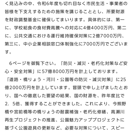
く見込みの中、令和6年度も切れ目なく市民生活・事業者の
皆様を下支えするための施策を講じることとし、所要財源
を財政調整基金に確保してまいります。具体的には、第一
に、学校給食の食材費高騰への対応に4億4000万円、第二
に、公共交通における運行維持確保対策に2億7000万円、
第三に、中小企業相談窓口体制強化に7000万円でございま
す。
6ページを御覧下さい。「防災・減災・老朽化対策など安
心・安全対策」に57億8000万円を計上しております。
「道路・橋りょう・河川・公園等の防災・減災対策」に25
億2000万円を計上しています。冒頭で申し上げましたとお
り、国への徹底した要望の結果、国の財源を、昨年度比で
2．5倍、獲得することができました。これにより、今熊野
橋や宮前橋等の橋りょうの耐震補強・老朽化修繕、高瀬川
再生プロジェクトの推進、公園魅力アッププロジェクトに
基づく公園遊具の更新など、必要な対策について、スピー