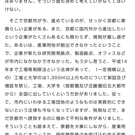
はありません。そういう面も含めて考えていかなくてはい
けない。
そこで京都市が今、進めているのが、せっかく京都に素
晴らしい企業がある、また、京都に国内外から進出したい
という企業がたくさんあるにも関わらず、規制が厳し過ぎ
た。あるいは、産業用地が創出できなかったということ
で、企業が新たな研究開発拠点、製造拠点、オフィスなど
が市内になかなかできなかった。もう少し言うと、平成14
年まで工場等制限法という法律があって、（一定規模以上
の）工場と大学のは1,000㎡以上のものについて新設及び
増設を禁じ、工場、大学を（首都圏及び近畿圏旧五大都市
から）全国に出していくという方針がありました。従っ
て、市内にいわゆる工場団地のようなものは実質的にでき
ないという法律も今なくなっていますが、税制などで、ま
だ京都市へ誘致するのに極めて不利な条件がありました。
そういうことも踏まえて、景観を大事にしながら、産業用
地、さらにオフィスや、研究開発拠点を呼び込む作る政策