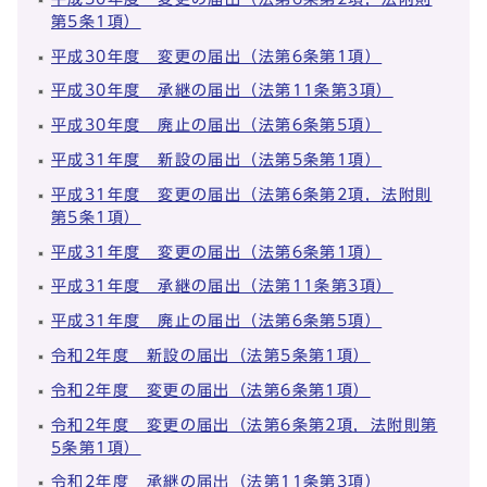
第5条1項）
平成30年度 変更の届出（法第6条第1項）
平成30年度 承継の届出（法第11条第3項）
平成30年度 廃止の届出（法第6条第5項）
平成31年度 新設の届出（法第5条第1項）
平成31年度 変更の届出（法第6条第2項，法附則
第5条1項）
平成31年度 変更の届出（法第6条第1項）
平成31年度 承継の届出（法第11条第3項）
平成31年度 廃止の届出（法第6条第5項）
令和2年度 新設の届出（法第5条第1項）
令和2年度 変更の届出（法第6条第1項）
令和2年度 変更の届出（法第6条第2項，法附則第
5条第1項）
令和2年度 承継の届出（法第11条第3項）