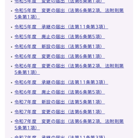
令和5年度 変更の届出（法第6条第1項）
令和5年度 変更の届出（法第6条第2項，法附則第
5条第1項）
令和5年度 承継の届出（法第11条第3項）
令和5年度 廃止の届出（法第6条第5項）
令和6年度 新設の届出（法第5条第1項）
令和6年度 変更の届出（法第6条第1項）
令和6年度 変更の届出（法第6条第2項，法附則第
5条第1項）
令和6年度 承継の届出（法第11条第3項）
令和6年度 廃止の届出（法第6条第5項）
令和7年度 新設の届出（法第5条第1項）
令和7年度 変更の届出（法第6条第1項）
令和7年度 変更の届出（法第6条第2項，法附則第
5条第1項）
令和7年度 承継の届出（法第11条第3項）