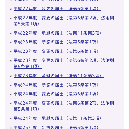
平成22年度 変更の届出（法第6条第1項）
平成22年度 変更の届出（法第6条第2項，法附則
第5条第1項）
平成22年度 承継の届出（法第11条第3項）
平成23年度 新設の届出（法第5条第1項）
平成23年度 変更の届出（法第6条第1項）
平成23年度 変更の届出（法第6条第2項，法附則
第5条第1項）
平成23年度 承継の届出（法第11条第3項）
平成24年度 新設の届出（法第5条第1項）
平成24年度 変更の届出（法第6条第1項）
平成24年度 変更の届出（法第6条第2項，法附則
第5条第1項）
平成24年度 承継の届出（法第11条第3項）
平成25年度 新設の届出（法第5条第1項）