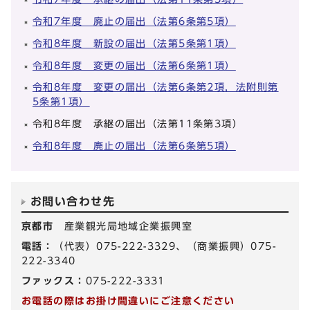
令和7年度 廃止の届出（法第6条第5項）
令和8年度 新設の届出（法第5条第1項）
令和8年度 変更の届出（法第6条第1項）
令和8年度 変更の届出（法第6条第2項，法附則第
5条第1項）
令和8年度 承継の届出（法第11条第3項）
令和8年度 廃止の届出（法第6条第5項）
お問い合わせ先
京都市
産業観光局地域企業振興室
電話：
（代表）075-222-3329、（商業振興）075-
222-3340
ファックス：
075-222-3331
お電話の際はお掛け間違いにご注意ください