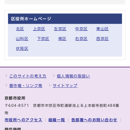
区役所ホームページ
北区
上京区
左京区
中京区
東山区
山科区
下京区
南区
右京区
西京区
伏見区
このサイトの考え方
個人情報の取扱い
著作権・リンク等
サイトマップ
京都市役所
〒604-8571 京都市中京区寺町通御池上る上本能寺前町488番
地
市役所へのアクセス
組織一覧
各部署へのお問い合わせ
開庁時間