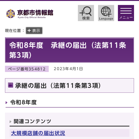
toggle
navigat
メニュー
現在位置：
表示
令和8年度 承継の届出（法第11条
第3項）
2023年4月1日
ページ番号354812
承継の届出（法第11条第3項）
令和8年度
関連コンテンツ
大規模店舗の届出状況