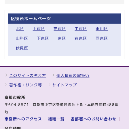
区役所ホームページ
北区
上京区
左京区
中京区
東山区
山科区
下京区
南区
右京区
西京区
伏見区
このサイトの考え方
個人情報の取扱い
著作権・リンク等
サイトマップ
京都市役所
〒604-8571 京都市中京区寺町通御池上る上本能寺前町488番
地
市役所へのアクセス
組織一覧
各部署へのお問い合わせ
開庁時間