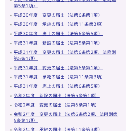
第5条1項）
平成30年度 変更の届出（法第6条第1項）
平成30年度 承継の届出（法第11条第3項）
平成30年度 廃止の届出（法第6条第5項）
平成31年度 新設の届出（法第5条第1項）
平成31年度 変更の届出（法第6条第2項，法附則
第5条1項）
平成31年度 変更の届出（法第6条第1項）
平成31年度 承継の届出（法第11条第3項）
平成31年度 廃止の届出（法第6条第5項）
令和2年度 新設の届出（法第5条第1項）
令和2年度 変更の届出（法第6条第1項）
令和2年度 変更の届出（法第6条第2項，法附則第
5条第1項）
令和2年度 承継の届出（法第11条第3項）