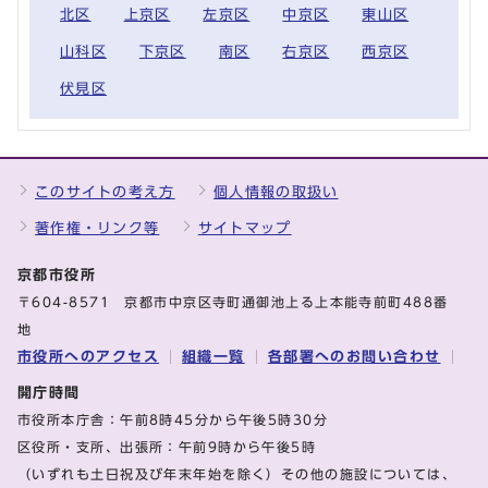
北区
上京区
左京区
中京区
東山区
山科区
下京区
南区
右京区
西京区
伏見区
このサイトの考え方
個人情報の取扱い
著作権・リンク等
サイトマップ
京都市役所
〒604-8571 京都市中京区寺町通御池上る上本能寺前町488番
地
市役所へのアクセス
組織一覧
各部署へのお問い合わせ
開庁時間
市役所本庁舎：午前8時45分から午後5時30分
区役所・支所、出張所：午前9時から午後5時
（いずれも土日祝及び年末年始を除く）その他の施設については、