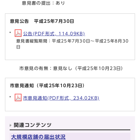
意見書の提出：あり
意見公告 平成25年7月30日
公告(PDF形式, 114.09KB)
意見書縦覧期間：平成25年7月30日～平成25年8月30
日
市意見の有無：意見なし（平成25年10月23日）
市意見通知（平成25年10月23日）
市意見通知(PDF形式, 234.02KB)
関連コンテンツ
大規模店舗の届出状況