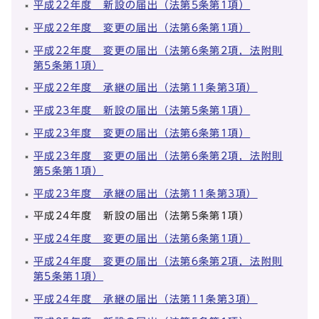
平成22年度 新設の届出（法第5条第1項）
平成22年度 変更の届出（法第6条第1項）
平成22年度 変更の届出（法第6条第2項，法附則
第5条第1項）
平成22年度 承継の届出（法第11条第3項）
平成23年度 新設の届出（法第5条第1項）
平成23年度 変更の届出（法第6条第1項）
平成23年度 変更の届出（法第6条第2項，法附則
第5条第1項）
平成23年度 承継の届出（法第11条第3項）
平成24年度 新設の届出（法第5条第1項）
平成24年度 変更の届出（法第6条第1項）
平成24年度 変更の届出（法第6条第2項，法附則
第5条第1項）
平成24年度 承継の届出（法第11条第3項）