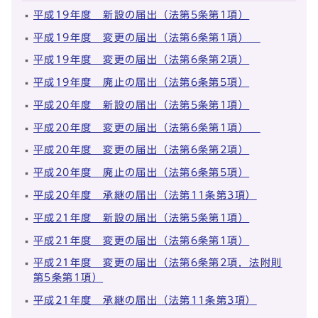
平成19年度 新設の届出（法第5条第1項）
平成19年度 変更の届出（法第6条第1項）
平成19年度 変更の届出（法第6条第2項）
平成19年度 廃止の届出（法第6条第5項）
平成20年度 新設の届出（法第5条第1項）
平成20年度 変更の届出（法第6条第1項）
平成20年度 変更の届出（法第6条第2項）
平成20年度 廃止の届出（法第6条第5項）
平成20年度 承継の届出（法第11条第3項）
平成21年度 新設の届出（法第5条第1項）
平成21年度 変更の届出（法第6条第1項）
平成21年度 変更の届出（法第6条第2項，法附則
第5条第1項）
平成21年度 承継の届出（法第11条第3項）