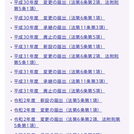
平成30年度 変更の届出（法第6条第2項，法附則
第5条1項）
平成30年度 変更の届出（法第6条第1項）
平成30年度 承継の届出（法第11条第3項）
平成30年度 廃止の届出（法第6条第5項）
平成31年度 新設の届出（法第5条第1項）
平成31年度 変更の届出（法第6条第2項，法附則
第5条1項）
平成31年度 変更の届出（法第6条第1項）
平成31年度 承継の届出（法第11条第3項）
平成31年度 廃止の届出（法第6条第5項）
令和2年度 新設の届出（法第5条第1項）
令和2年度 変更の届出（法第6条第1項）
令和2年度 変更の届出（法第6条第2項，法附則第
5条第1項）