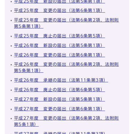
平成25年度 新設の届出（法第5条第1項）
平成25年度 変更の届出（法第6条第1項）
平成25年度 変更の届出（法第6条第2項，法附則
第5条第1項）
平成25年度 廃止の届出（法第6条第5項）
平成26年度 新設の届出（法第5条第1項）
平成26年度 変更の届出（法第6条第1項）
平成26年度 変更の届出（法第6条第2項，法附則
第5条第1項）
平成26年度 承継の届出（法第11条第3項）
平成26年度 廃止の届出（法第6条第5項）
平成27年度 新設の届出（法第5条第1項）
平成27年度 変更の届出（法第6条第1項）
平成27年度 変更の届出（法第6条第2項，法附則
第5条1項）
平成27年度 承継の届出（法第11条第3項）