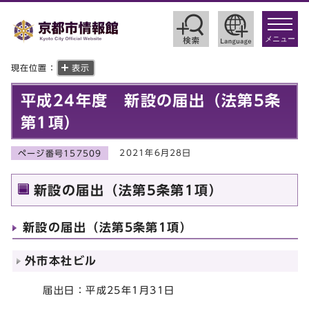
toggle
navigat
メニュー
現在位置：
表示
平成24年度 新設の届出（法第5条
第1項）
2021年6月28日
ページ番号157509
新設の届出（法第5条第1項）
新設の届出（法第5条第1項）
外市本社ビル
届出日：平成25年1月31日