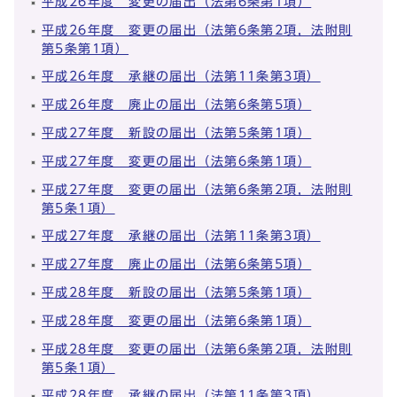
平成26年度 変更の届出（法第6条第1項）
平成26年度 変更の届出（法第6条第2項，法附則
第5条第1項）
平成26年度 承継の届出（法第11条第3項）
平成26年度 廃止の届出（法第6条第5項）
平成27年度 新設の届出（法第5条第1項）
平成27年度 変更の届出（法第6条第1項）
平成27年度 変更の届出（法第6条第2項，法附則
第5条1項）
平成27年度 承継の届出（法第11条第3項）
平成27年度 廃止の届出（法第6条第5項）
平成28年度 新設の届出（法第5条第1項）
平成28年度 変更の届出（法第6条第1項）
平成28年度 変更の届出（法第6条第2項，法附則
第5条1項）
平成28年度 承継の届出（法第11条第3項）