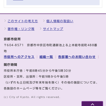
このサイトの考え方
個人情報の取扱い
著作権・リンク等
サイトマップ
京都市役所
〒604-8571 京都市中京区寺町通御池上る上本能寺前町488番
地
市役所へのアクセス
組織一覧
各部署へのお問い合わせ
開庁時間
市役所本庁舎：午前8時45分から午後5時30分
区役所・支所、出張所：午前9時から午後5時
（いずれも土日祝及び年末年始を除く）その他の施設については、
各施設のホームページ等をご覧ください。
(c) City of Kyoto. All rights reserved.