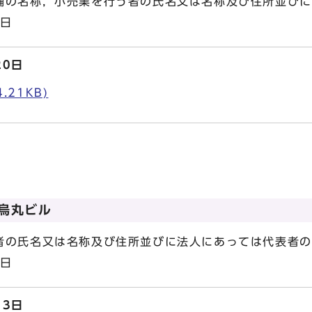
の名称，小売業を行う者の氏名又は名称及び住所並びに
8日
20日
.21KB)
条烏丸ビル
の氏名又は名称及び住所並びに法人にあっては代表者の
6日
13日