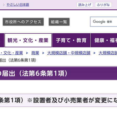
やさしい日本語
読み上げ
ふりがな
市役所へのアクセス
組織一覧
報
観光・文化・産業
子育て・教育
健康・福
・文化・産業
商業
大規模店舗・中規模店舗
大規模店
届出（法第6条第1項）
の届出（法第6条第1項）
条第1項）※設置者及び小売業者が変更に