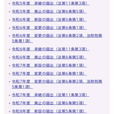
令和5年度 承継の届出（法第11条第3項）
令和5年度 廃止の届出（法第6条第5項）
令和6年度 新設の届出（法第5条第1項）
令和6年度 変更の届出（法第6条第1項）
令和6年度 変更の届出（法第6条第2項，法附則第
5条第1項）
令和6年度 承継の届出（法第11条第3項）
令和6年度 廃止の届出（法第6条第5項）
令和7年度 新設の届出（法第5条第1項）
令和7年度 変更の届出（法第6条第1項）
令和7年度 変更の届出（法第6条第2項，法附則第
5条第1項）
令和7年度 承継の届出（法第11条第3項）
令和7年度 廃止の届出（法第6条第5項）
令和8年度 新設の届出（法第5条第1項）