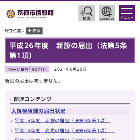
toggle
navigat
メニュー
現在位置：
表示
平成26年度 新設の届出（法第5条
第1項）
2021年6月28日
ページ番号180710
新設の届出はありません。
関連コンテンツ
大規模店舗の届出状況
平成19年度 新設の届出（法第5条第1項）
平成19年度 変更の届出（法第6条第1項）