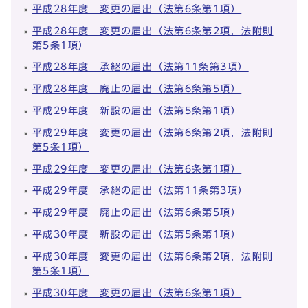
平成28年度 変更の届出（法第6条第1項）
平成28年度 変更の届出（法第6条第2項，法附則
第5条1項）
平成28年度 承継の届出（法第11条第3項）
平成28年度 廃止の届出（法第6条第5項）
平成29年度 新設の届出（法第5条第1項）
平成29年度 変更の届出（法第6条第2項，法附則
第5条1項）
平成29年度 変更の届出（法第6条第1項）
平成29年度 承継の届出（法第11条第3項）
平成29年度 廃止の届出（法第6条第5項）
平成30年度 新設の届出（法第5条第1項）
平成30年度 変更の届出（法第6条第2項，法附則
第5条1項）
平成30年度 変更の届出（法第6条第1項）