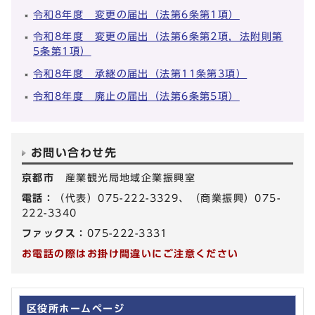
令和8年度 変更の届出（法第6条第1項）
令和8年度 変更の届出（法第6条第2項，法附則第
5条第1項）
令和8年度 承継の届出（法第11条第3項）
令和8年度 廃止の届出（法第6条第5項）
お問い合わせ先
京都市
産業観光局地域企業振興室
電話：
（代表）075-222-3329、（商業振興）075-
222-3340
ファックス：
075-222-3331
お電話の際はお掛け間違いにご注意ください
区役所ホームページ