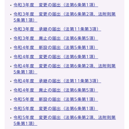
令和3年度 変更の届出（法第6条第1項）
令和3年度 変更の届出（法第6条第2項，法附則第
5条第1項）
令和3年度 承継の届出（法第11条第3項）
令和3年度 廃止の届出（法第6条第5項）
令和4年度 新設の届出（法第5条第1項）
令和4年度 変更の届出（法第6条第1項）
令和4年度 変更の届出（法第6条第2項，法附則第
5条第1項）
令和4年度 承継の届出（法第11条第3項）
令和4年度 廃止の届出（法第6条第5項）
令和5年度 新設の届出（法第5条第1項）
令和5年度 変更の届出（法第6条第1項）
令和5年度 変更の届出（法第6条第2項，法附則第
5条第1項）