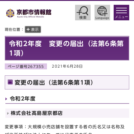
toggle
navigat
メニュー
現在位置：
表示
令和2年度 変更の届出（法第6条第
1項）
2021年6月28日
ページ番号267355
変更の届出（法第6条第1項）
令和2年度
株式会社髙島屋京都店
変更事項：大規模小売店舗を設置する者の氏名又は名称及