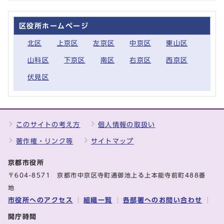
区役所ホームページ
北区
上京区
左京区
中京区
東山区
山科区
下京区
南区
右京区
西京区
伏見区
このサイトの考え方
個人情報の取扱い
著作権・リンク等
サイトマップ
京都市役所
〒604-8571 京都市中京区寺町通御池上る上本能寺前町488番
地
市役所へのアクセス
組織一覧
各部署へのお問い合わせ
開庁時間