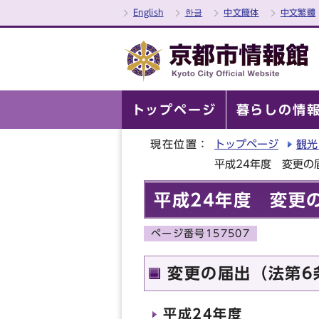
English
한글
中文簡体
中文繁體
トップページ
暮らしの情
現在位置：
トップページ
観光
平成24年度 変更の
平成24年度 変更
ページ番号157507
変更の届出（法第6
平成24年度