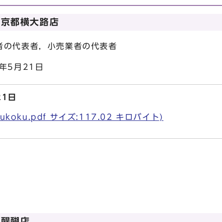
ー京都横大路店
表者，小売業者の代表者
5月21日
21日
koku.pdf サイズ:117.02 キロバイト)
ー醍醐店