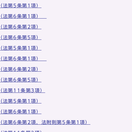
（法第5条第1項）
出（法第6条第1項）
（法第6条第2項）
（法第6条第5項）
（法第5条第1項）
出（法第6条第1項）
（法第6条第2項）
（法第6条第5項）
（法第11条第3項）
（法第5条第1項）
（法第6条第1項）
（法第6条第2項，法附則第5条第1項）