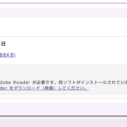
4日
88KB)
dobe Reader が必要です。同ソフトがインストールされて
eader をダウンロード（無償）してください。