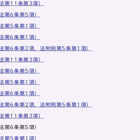
法第11条第3項）
法第6条第5項）
法第5条第1項）
法第6条第1項）
法第6条第2項，法附則第5条第1項）
法第11条第3項）
法第6条第5項）
法第5条第1項）
法第6条第1項）
法第6条第2項，法附則第5条第1項）
法第11条第3項）
法第6条第5項）
法第5条第1項）