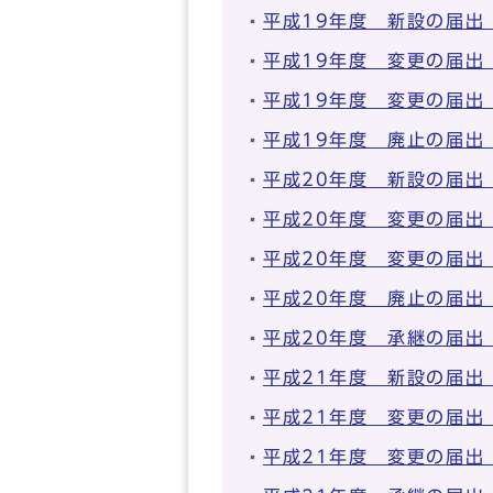
平成19年度 新設の届出
平成19年度 変更の届
平成19年度 変更の届出
平成19年度 廃止の届出
平成20年度 新設の届出
平成20年度 変更の届
平成20年度 変更の届出
平成20年度 廃止の届出
平成20年度 承継の届出
平成21年度 新設の届出
平成21年度 変更の届出
平成21年度 変更の届出