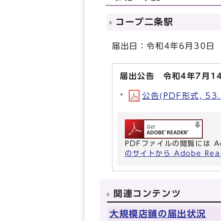
コープ二条駅
届出日：令和4年6月30日
届出公告 令和4年7月1
公告(PDF形式, 53.
PDFファイルの閲覧には A
のサイトから Adobe R
関連コンテンツ
大規模店舗の届出状況