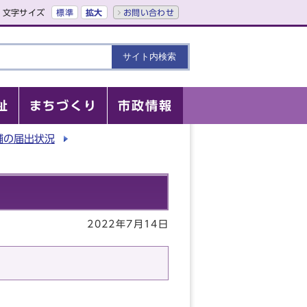
文字サイズ
標準
拡大
お問い合わせ
祉
まちづくり
市政情報
舗の届出状況
2022年7月14日