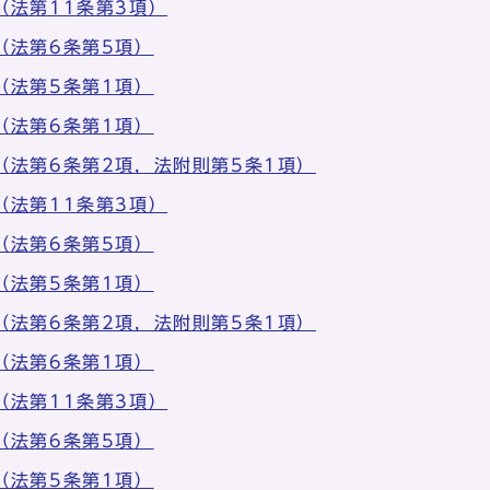
（法第11条第3項）
（法第6条第5項）
（法第5条第1項）
（法第6条第1項）
（法第6条第2項，法附則第5条1項）
（法第11条第3項）
（法第6条第5項）
（法第5条第1項）
（法第6条第2項，法附則第5条1項）
（法第6条第1項）
（法第11条第3項）
（法第6条第5項）
（法第5条第1項）