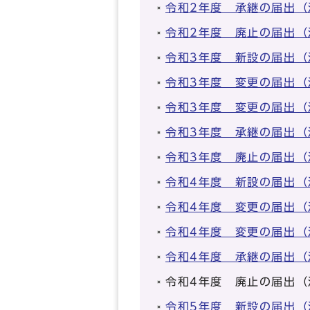
令和2年度 承継の届出（
令和2年度 廃止の届出（
令和3年度 新設の届出（
令和3年度 変更の届出（
令和3年度 変更の届出（
令和3年度 承継の届出（
令和3年度 廃止の届出（
令和4年度 新設の届出（
令和4年度 変更の届出（
令和4年度 変更の届出（
令和4年度 承継の届出（
令和4年度 廃止の届出（
令和5年度 新設の届出（