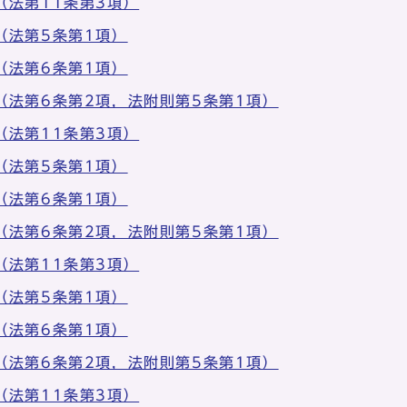
（法第11条第3項）
（法第5条第1項）
（法第6条第1項）
（法第6条第2項，法附則第5条第1項）
（法第11条第3項）
（法第5条第1項）
（法第6条第1項）
（法第6条第2項，法附則第5条第1項）
（法第11条第3項）
（法第5条第1項）
（法第6条第1項）
（法第6条第2項，法附則第5条第1項）
（法第11条第3項）