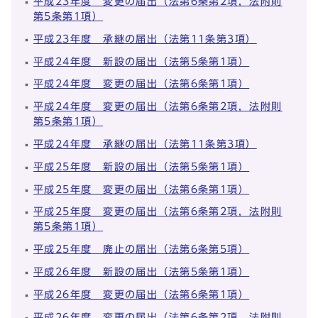
平成23年度 変更の届出（法第6条第2項，法附則
第5条第1項）
平成23年度 承継の届出（法第11条第3項）
平成24年度 新設の届出（法第5条第1項）
平成24年度 変更の届出（法第6条第1項）
平成24年度 変更の届出（法第6条第2項，法附則
第5条第1項）
平成24年度 承継の届出（法第11条第3項）
平成25年度 新設の届出（法第5条第1項）
平成25年度 変更の届出（法第6条第1項）
平成25年度 変更の届出（法第6条第2項，法附則
第5条第1項）
平成25年度 廃止の届出（法第6条第5項）
平成26年度 新設の届出（法第5条第1項）
平成26年度 変更の届出（法第6条第1項）
平成26年度 変更の届出（法第6条第2項，法附則