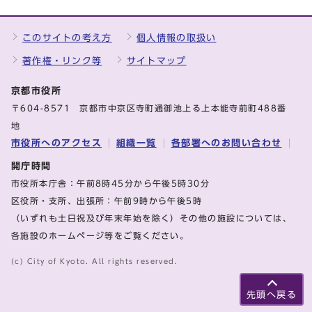
このサイトの考え方
個人情報の取扱い
著作権・リンク等
サイトマップ
京都市役所
〒604-8571 京都市中京区寺町通御池上る上本能寺前町488番
地
市役所へのアクセス
組織一覧
各部署へのお問い合わせ
開庁時間
市役所本庁舎：午前8時45分から午後5時30分
区役所・支所、出張所：午前9時から午後5時
（いずれも土日祝及び年末年始を除く）その他の施設については、
各施設のホームページ等をご覧ください。
(c) City of Kyoto. All rights reserved.
先頭へ戻る