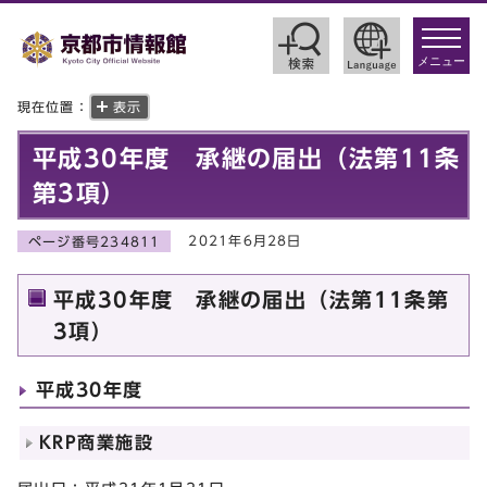
toggle
navigat
メニュー
現在位置：
表示
平成30年度 承継の届出（法第11条
第3項）
2021年6月28日
ページ番号234811
平成30年度 承継の届出（法第11条第
3項）
平成30年度
KRP商業施設