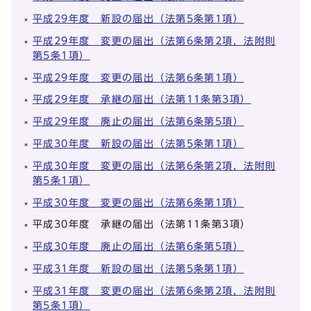
平成29年度 新設の届出（法第5条第1項）
平成29年度 変更の届出（法第6条第2項，法附則
第5条1項）
平成29年度 変更の届出（法第6条第1項）
平成29年度 承継の届出（法第11条第3項）
平成29年度 廃止の届出（法第6条第5項）
平成30年度 新設の届出（法第5条第1項）
平成30年度 変更の届出（法第6条第2項，法附則
第5条1項）
平成30年度 変更の届出（法第6条第1項）
平成30年度 承継の届出（法第11条第3項）
平成30年度 廃止の届出（法第6条第5項）
平成31年度 新設の届出（法第5条第1項）
平成31年度 変更の届出（法第6条第2項，法附則
第5条1項）