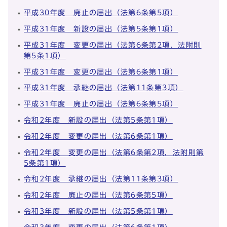
平成30年度 廃止の届出（法第6条第5項）
平成31年度 新設の届出（法第5条第1項）
平成31年度 変更の届出（法第6条第2項，法附則
第5条1項）
平成31年度 変更の届出（法第6条第1項）
平成31年度 承継の届出（法第11条第3項）
平成31年度 廃止の届出（法第6条第5項）
令和2年度 新設の届出（法第5条第1項）
令和2年度 変更の届出（法第6条第1項）
令和2年度 変更の届出（法第6条第2項，法附則第
5条第1項）
令和2年度 承継の届出（法第11条第3項）
令和2年度 廃止の届出（法第6条第5項）
令和3年度 新設の届出（法第5条第1項）