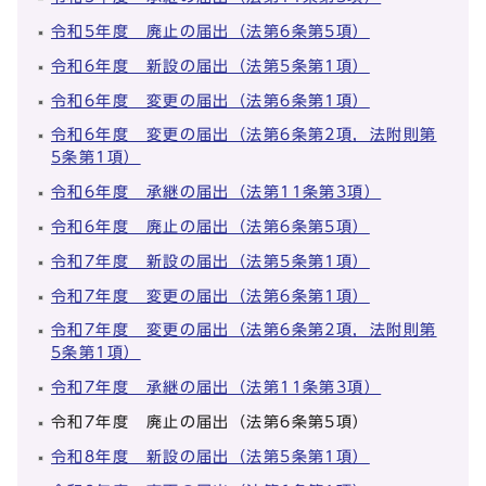
令和5年度 廃止の届出（法第6条第5項）
令和6年度 新設の届出（法第5条第1項）
令和6年度 変更の届出（法第6条第1項）
令和6年度 変更の届出（法第6条第2項，法附則第
5条第1項）
令和6年度 承継の届出（法第11条第3項）
令和6年度 廃止の届出（法第6条第5項）
令和7年度 新設の届出（法第5条第1項）
令和7年度 変更の届出（法第6条第1項）
令和7年度 変更の届出（法第6条第2項，法附則第
5条第1項）
令和7年度 承継の届出（法第11条第3項）
令和7年度 廃止の届出（法第6条第5項）
令和8年度 新設の届出（法第5条第1項）