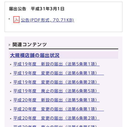
届出公告 平成31年3月1日
公告(PDF形式, 70.71KB)
関連コンテンツ
大規模店舗の届出状況
平成19年度 新設の届出（法第5条第1項）
平成19年度 変更の届出（法第6条第1項）
平成19年度 変更の届出（法第6条第2項）
平成19年度 廃止の届出（法第6条第5項）
平成20年度 新設の届出（法第5条第1項）
平成20年度 変更の届出（法第6条第1項）
平成20年度 変更の届出（法第6条第2項）