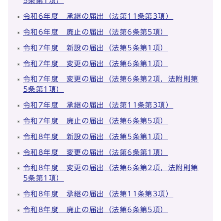
5条第1項）
令和6年度 承継の届出（法第11条第3項）
令和6年度 廃止の届出（法第6条第5項）
令和7年度 新設の届出（法第5条第1項）
令和7年度 変更の届出（法第6条第1項）
令和7年度 変更の届出（法第6条第2項，法附則第
5条第1項）
令和7年度 承継の届出（法第11条第3項）
令和7年度 廃止の届出（法第6条第5項）
令和8年度 新設の届出（法第5条第1項）
令和8年度 変更の届出（法第6条第1項）
令和8年度 変更の届出（法第6条第2項，法附則第
5条第1項）
令和8年度 承継の届出（法第11条第3項）
令和8年度 廃止の届出（法第6条第5項）