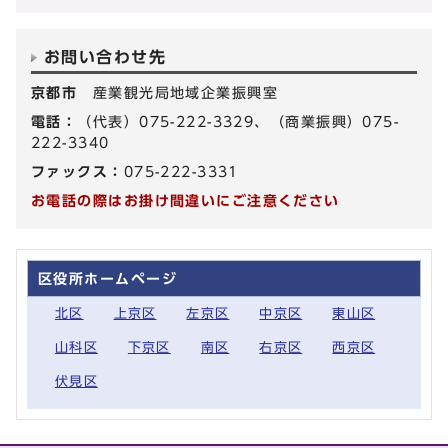
お問い合わせ先
京都市
産業観光局地域企業振興室
電話：
（代表）075-222-3329、（商業振興）075-
222-3340
ファックス：
075-222-3331
お電話の際はお掛け間違いにご注意ください
区役所ホームページ
北区
上京区
左京区
中京区
東山区
山科区
下京区
南区
右京区
西京区
伏見区