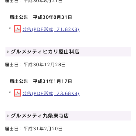
届出日：平成30年8月21日
届出公告 平成30年8月31日
公告(PDF形式, 71.82KB)
グルメシティヒカリ屋山科店
届出日：平成30年12月28日
届出公告 平成31年1月17日
公告(PDF形式, 73.68KB)
グルメシティ九条東寺店
届出日：平成31年2月20日