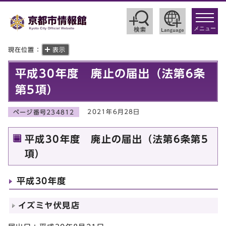
toggle
navigat
メニュー
現在位置：
表示
平成30年度 廃止の届出（法第6条
第5項）
2021年6月28日
ページ番号234812
平成30年度 廃止の届出（法第6条第5
項）
平成30年度
イズミヤ伏見店