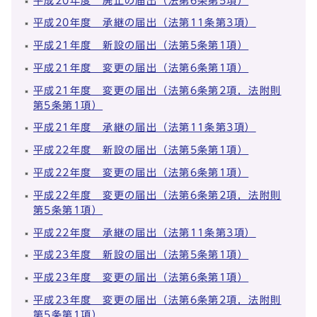
平成20年度 廃止の届出（法第6条第5項）
平成20年度 承継の届出（法第11条第3項）
平成21年度 新設の届出（法第5条第1項）
平成21年度 変更の届出（法第6条第1項）
平成21年度 変更の届出（法第6条第2項，法附則
第5条第1項）
平成21年度 承継の届出（法第11条第3項）
平成22年度 新設の届出（法第5条第1項）
平成22年度 変更の届出（法第6条第1項）
平成22年度 変更の届出（法第6条第2項，法附則
第5条第1項）
平成22年度 承継の届出（法第11条第3項）
平成23年度 新設の届出（法第5条第1項）
平成23年度 変更の届出（法第6条第1項）
平成23年度 変更の届出（法第6条第2項，法附則
第5条第1項）