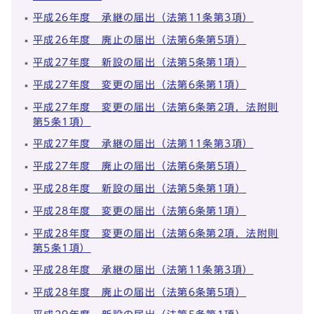
平成26年度 承継の届出（法第11条第3項）
平成26年度 廃止の届出（法第6条第5項）
平成27年度 新設の届出（法第5条第1項）
平成27年度 変更の届出（法第6条第1項）
平成27年度 変更の届出（法第6条第2項，法附則
第5条1項）
平成27年度 承継の届出（法第11条第3項）
平成27年度 廃止の届出（法第6条第5項）
平成28年度 新設の届出（法第5条第1項）
平成28年度 変更の届出（法第6条第1項）
平成28年度 変更の届出（法第6条第2項，法附則
第5条1項）
平成28年度 承継の届出（法第11条第3項）
平成28年度 廃止の届出（法第6条第5項）