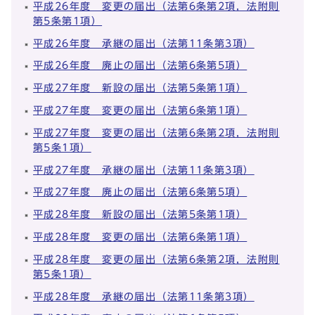
平成26年度 変更の届出（法第6条第2項，法附則
第5条第1項）
平成26年度 承継の届出（法第11条第3項）
平成26年度 廃止の届出（法第6条第5項）
平成27年度 新設の届出（法第5条第1項）
平成27年度 変更の届出（法第6条第1項）
平成27年度 変更の届出（法第6条第2項，法附則
第5条1項）
平成27年度 承継の届出（法第11条第3項）
平成27年度 廃止の届出（法第6条第5項）
平成28年度 新設の届出（法第5条第1項）
平成28年度 変更の届出（法第6条第1項）
平成28年度 変更の届出（法第6条第2項，法附則
第5条1項）
平成28年度 承継の届出（法第11条第3項）