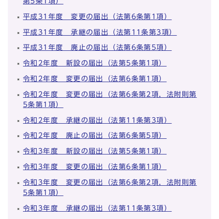
第5条1項）
平成31年度 変更の届出（法第6条第1項）
平成31年度 承継の届出（法第11条第3項）
平成31年度 廃止の届出（法第6条第5項）
令和2年度 新設の届出（法第5条第1項）
令和2年度 変更の届出（法第6条第1項）
令和2年度 変更の届出（法第6条第2項，法附則第
5条第1項）
令和2年度 承継の届出（法第11条第3項）
令和2年度 廃止の届出（法第6条第5項）
令和3年度 新設の届出（法第5条第1項）
令和3年度 変更の届出（法第6条第1項）
令和3年度 変更の届出（法第6条第2項，法附則第
5条第1項）
令和3年度 承継の届出（法第11条第3項）