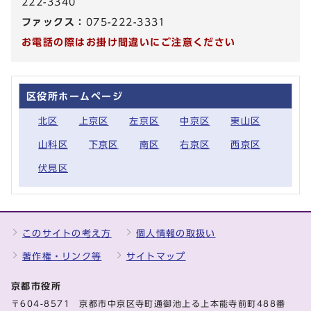
222-3340
ファックス：
075-222-3331
お電話の際はお掛け間違いにご注意ください
区役所ホームページ
北区
上京区
左京区
中京区
東山区
山科区
下京区
南区
右京区
西京区
伏見区
このサイトの考え方
個人情報の取扱い
著作権・リンク等
サイトマップ
京都市役所
〒604-8571 京都市中京区寺町通御池上る上本能寺前町488番