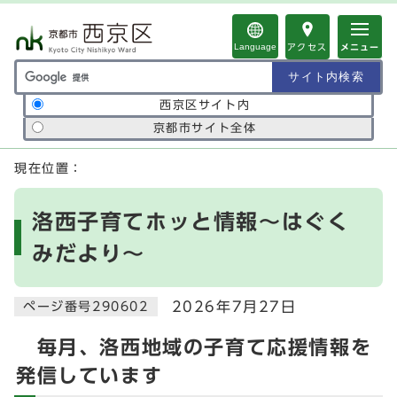
ページの先頭です
Language
アクセス
メニュー
サイト内検索の範囲
西京区サイト内
京都市サイト全体
ここから本文です
現在位置：
洛西子育てホッと情報～はぐく
みだより～
2026年7月27日
ページ番号290602
毎月、洛西地域の子育て応援情報を
発信しています