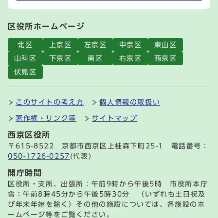
区役所ホームページ
北区
上京区
左京区
中京区
東山区
山科区
下京区
南区
右京区
西京区
伏見区
このサイトの考え方
個人情報の取扱い
著作権・リンク等
サイトマップ
西京区役所
〒615-8522 京都市西京区上桂森下町25-1 電話番号：
050-1726-0257
(代表)
開庁時間
区役所・支所、出張所：午前9時から午後5時 市役所本庁
舎：午前8時45分から午後5時30分 （いずれも土日祝及
び年末年始を除く）その他の施設については、各施設のホ
ームページ等をご覧ください。