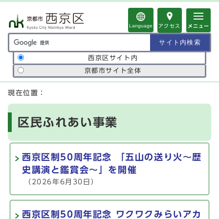
ページの先頭です
Language
アクセス
メニュー
サイト内検索の範囲
西京区サイト内
京都市サイト全体
ここから本文です
現在位置：
区民ふれあい事業
西京区制50周年記念 「五山の送り火～歴
史講演と鑑賞会～」を開催
（2026年6月30日）
西京区制50周年記念 ワクワクみらいアカ