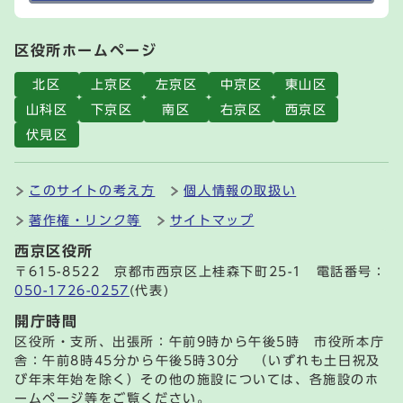
区役所ホームページ
北区
上京区
左京区
中京区
東山区
山科区
下京区
南区
右京区
西京区
伏見区
このサイトの考え方
個人情報の取扱い
著作権・リンク等
サイトマップ
西京区役所
〒615-8522 京都市西京区上桂森下町25-1 電話番号：
050-1726-0257
(代表)
開庁時間
区役所・支所、出張所：午前9時から午後5時 市役所本庁
舎：午前8時45分から午後5時30分 （いずれも土日祝及
び年末年始を除く）その他の施設については、各施設のホ
ームページ等をご覧ください。