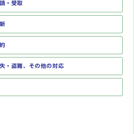
請・受取
新
約
失・盗難、その他の対応