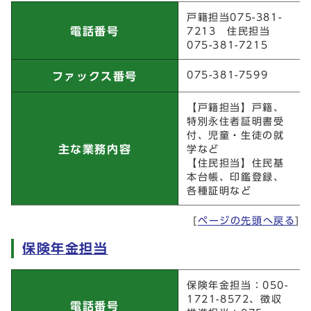
戸籍住民担当
戸籍担当075-381-
電話番号
7213 住民担当
075-381-7215
075-381-7599
ファックス番号
【戸籍担当】戸籍、
特別永住者証明書受
付、児童・生徒の就
主な業務内容
学など
【住民担当】住民基
本台帳、印鑑登録、
各種証明など
[
ページの先頭へ戻る
]
保険年金担当
保険年金担当
保険年金担当：050-
1721-8572、徴収
電話番号