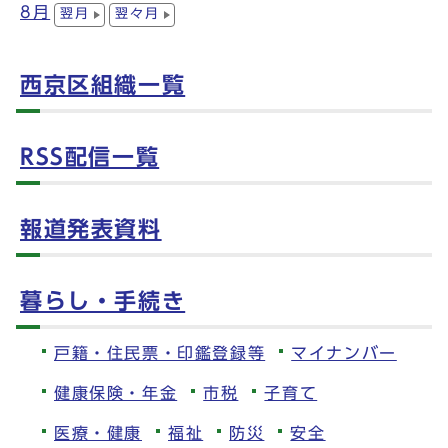
8月
翌月
翌々月
西京区組織一覧
RSS配信一覧
報道発表資料
暮らし・手続き
戸籍・住民票・印鑑登録等
マイナンバー
健康保険・年金
市税
子育て
医療・健康
福祉
防災
安全