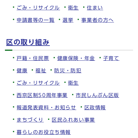
ごみ・リサイクル
衛生
住まい
申請書等の一覧
選挙
事業者の方へ
区の取り組み
戸籍・住民票
健康保険・年金
子育て
健康
福祉
防災・防犯
ごみ・リサイクル
衛生
西京区制50周年事業
市民しんぶん区版
報道発表資料・お知らせ
区政情報
まちづくり
区民ふれあい事業
暮らしのお役立ち情報