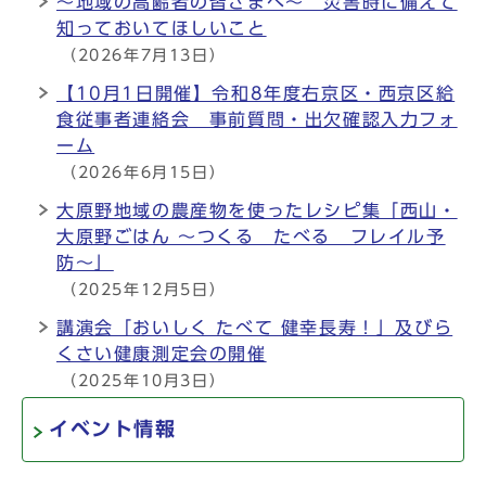
～地域の高齢者の皆さまへ～ 災害時に備えて
知っておいてほしいこと
（2026年7月13日）
【10月1日開催】令和8年度右京区・西京区給
食従事者連絡会 事前質問・出欠確認入力フォ
ーム
（2026年6月15日）
大原野地域の農産物を使ったレシピ集「西山・
大原野ごはん ～つくる たべる フレイル予
防～」
（2025年12月5日）
講演会「おいしく たべて 健幸長寿！」及びら
くさい健康測定会の開催
（2025年10月3日）
イベント情報