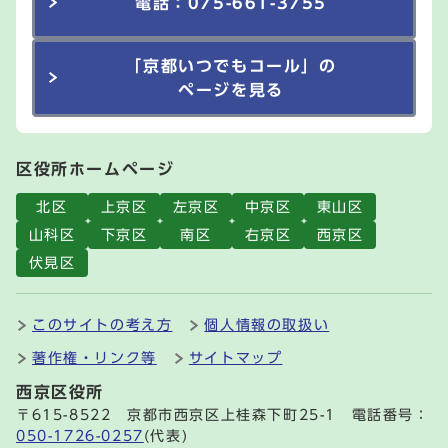
電話：075-661-3755
「京都いつでもコール」の
ページを見る
区役所ホームページ
北区
上京区
左京区
中京区
東山区
山科区
下京区
南区
右京区
西京区
伏見区
このサイトの考え方
個人情報の取扱い
著作権・リンク等
サイトマップ
西京区役所
〒615-8522 京都市西京区上桂森下町25-1 電話番号：
050-1726-0257
(代表)