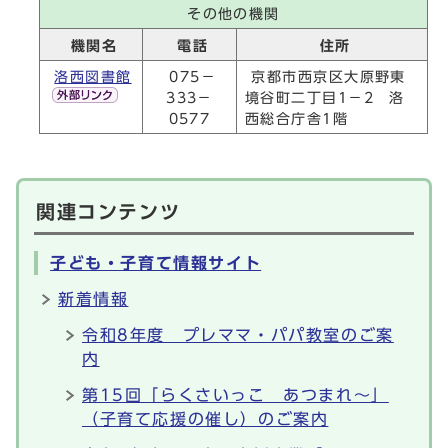
その他の機関
機関名
電話
住所
洛西図書館
075－
京都市西京区大原野東
333－
境谷町二丁目1－2 洛
0577
西総合庁舎1階
関連コンテンツ
子ども・子育て情報サイト
新着情報
令和8年度 プレママ・パパ教室のご案
内
第15回「らくさいっこ あつまれ～」
（子育て応援の催し）のご案内