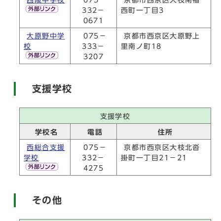
332－
西町一丁目3
0671
大原野中学
075－
京都市西京区大原野上
校
333－
里南ノ町18
3207
支援学校
支援学校
学校名
電話
住所
西総合支援
075－
京都市西京区大枝北沓
学校
332－
掛町一丁目21－21
4275
その他