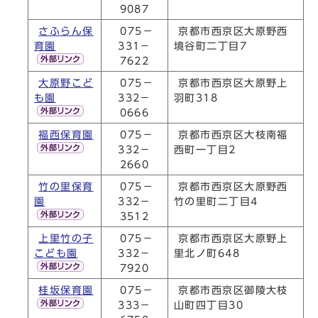
9087
さふらん保
075－
京都市西京区大原野西
育園
331－
境谷町二丁目7
7622
大原野こど
075－
京都市西京区大原野上
も園
332－
羽町318
0666
福西保育園
075－
京都市西京区大枝南福
332－
西町一丁目2
2660
竹の里保育
075－
京都市西京区大原野西
園
332－
竹の里町二丁目4
3512
上里竹の子
075－
京都市西京区大原野上
こども園
332－
里北ノ町648
7920
桂坂保育園
075－
京都市西京区御陵大枝
333－
山町四丁目30