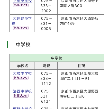
上里小学校
075－
京都市西京区大原野上
333－
里南ノ町300
2002
大原野小学
075－
京都市西京区大原野灰
校
331－
方町439
0005
中学校
中学校
学校名
電話
住所
大枝中学校
075－
京都市西京区御陵大枝
333－
山町二丁目1－91
1112
洛西中学校
075－
京都市西京区大原野西
331－
境谷町二丁目8
6131
西陵中学校
075－
京都市西京区大枝南福