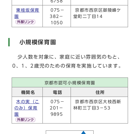
6758
東桂坂保育
075－
京都市西京区御陵峰ケ
園
382－
堂町二丁目14
1050
小規模保育園
少人数を対象に、家庭に近い雰囲気のもと、
0、1、2歳児のための保育を実施しています。
京都市認可小規模保育園
機関名
電話
住所
木の実（こ
075－
京都市西京区大枝西新
のみ）保育
201－
林町三丁目3－53
園
9895