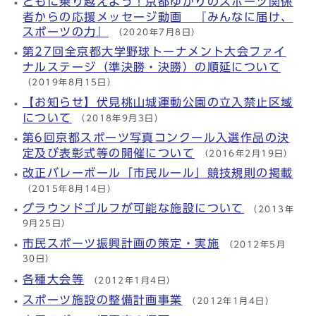
ともに乗り越えよう！京都ゆかりのスポーツ関係
者からの応援メッセージ動画 『みんなに届け、
スポーツの力』
（2020年7月8日）
第27回全京都大学野球トーナメント大会ファイ
ナルステージ（準決勝・決勝）の順延について
（2019年8月15日）
【お知らせ】伏見桃山城運動公園の立入禁止区域
について
（2018年9月3日）
第6回京都スポーツ写真コンクール入選作品の決
定及び表彰式等の開催について
（2016年2月19日）
改正バレーボール「市民ルール」競技規則の掲載
（2015年8月14日）
グラウンドゴルフが可能な施設について
（2013年
9月25日）
市民スポーツ振興計画の策定・実施
（2012年5月
30日）
各種大会等
（2012年1月4日）
スポーツ施設の整備計画事業
（2012年1月4日）