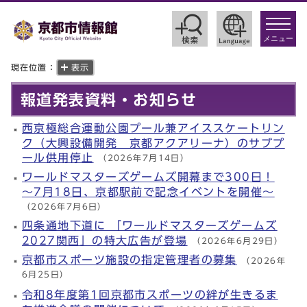
toggle
navigat
メニュー
現在位置：
表示
報道発表資料・お知らせ
西京極総合運動公園プール兼アイススケートリン
ク（大興設備開発 京都アクアリーナ）のサブプ
ール供用停止
（2026年7月14日）
ワールドマスターズゲームズ開幕まで300日！
～7月18日、京都駅前で記念イベントを開催～
（2026年7月6日）
四条通地下道に 「ワールドマスターズゲームズ
2027関西」の特大広告が登場
（2026年6月29日）
京都市スポーツ施設の指定管理者の募集
（2026年
6月25日）
令和8年度第1回京都市スポーツの絆が生きるま