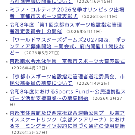
ち推進会議の開催について
（2026年6月15日）
ミラノ・コルティナ2026冬季オリンピック出場
者 京都市スポーツ賞表彰式
（2026年6月11日）
令和8年度「第1回京都市スポーツ施設指定管理
者選定委員会」の開催
（2026年6月11日）
「ワールドマスターズゲームズ2027関西」 ボラ
ンティア募集開始 －開会式、府内開催11競技な
ど－
（2026年5月27日）
京都踏水会水泳学園 京都市スポーツ大賞表彰式
（2026年4月22日）
「京都市スポーツ施設指定管理者選定委員会」市
民公募委員の募集について
（2026年4月2日）
令和8年度におけるSports Fund～公民連携型ス
ポーツ活動支援事業～の募集開始
（2026年3月27
日）
京都市体育館及び西京極総合運動公園プール兼ア
イススケートリンク（京都アクアリーナ）におけ
るネーミングライツ契約に基づく通称の使用開始
（2026年3月27日）