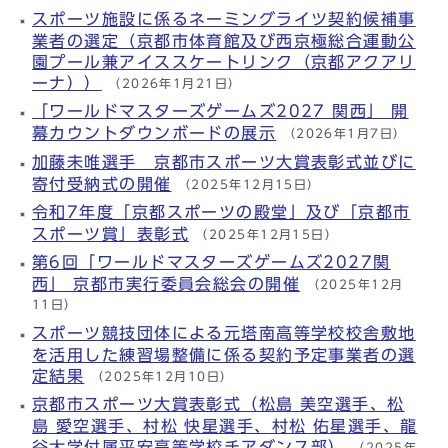
スポーツ施設に係るネーミングライツ契約候補事
業者の選定（京都市体育館及び西京極総合運動公
園プール兼アイススケートリンク（京都アクアリ
ーナ））
（2026年1月21日）
「ワールドマスターズゲームズ2027 関西」 開
幕カウントダウンボードの展示
（2026年1月7日）
加藤未唯選手 京都市スポーツ大賞表彰式並びに
寄付受納式の開催
（2025年12月15日）
令和7年度「京都スポーツの殿堂」及び「京都市
スポーツ賞」表彰式
（2025年12月15日）
第6回「ワールドマスターズゲームズ2027関
西」 京都市実行委員会総会の開催
（2025年12月
11日）
スポーツ競技団体による元塔南高等学校校舎敷地
を活用した練習場整備に係る契約予定事業者の選
定結果
（2025年12月10日）
京都市スポーツ大賞表彰式（松島 美空選手、松
島 愛空選手、村松 快星選手、村松 佑星選手、龍
谷大学付属平安高等学校チアダンス部）
（2025年