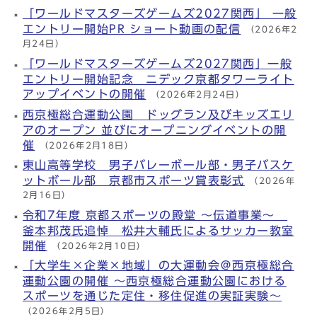
「ワールドマスターズゲームズ2027関西」 一般
エントリー開始PR ショート動画の配信
（2026年2
月24日）
「ワールドマスターズゲームズ2027関西」一般
エントリー開始記念 ニデック京都タワーライト
アップイベントの開催
（2026年2月24日）
西京極総合運動公園 ドッグラン及びキッズエリ
アのオープン 並びにオープニングイベントの開
催
（2026年2月18日）
東山高等学校 男子バレーボール部・男子バスケ
ットボール部 京都市スポーツ賞表彰式
（2026年
2月16日）
令和7年度 京都スポーツの殿堂 ～伝道事業～
釜本邦茂氏追悼 松井大輔氏によるサッカー教室
開催
（2026年2月10日）
「大学生×企業×地域」の大運動会＠西京極総合
運動公園の開催 ～西京極総合運動公園における
スポーツを通じた定住・移住促進の実証実験～
（2026年2月5日）