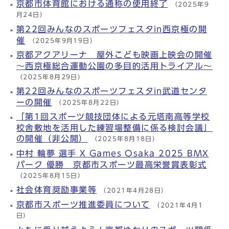
京都市体育館における通称の使用終了
（2025年9
月24日）
第22回みんなのスポーツフェスタin西京極の開
催
（2025年9月19日）
京都アクアリーナ 屋外こども映画上映会の開催
～西京極総合運動公園の多目的活用トライアル～
（2025年8月29日）
第22回みんなのスポーツフェスタin武道センタ
ーの開催
（2025年8月22日）
「第1回スポーツ競技団体による元塔南高等学校
校舎敷地を活用した練習場整備に係る検討会議」
の開催（非公開）
（2025年8月18日）
中村 輪夢 選手 X Games Osaka 2025 BMX
パーク 優勝 京都市スポーツ最高栄誉賞表彰式
（2025年8月15日）
社会体育奨励事業等
（2021年4月28日）
京都市スポーツ推進委員について
（2021年4月1
日）