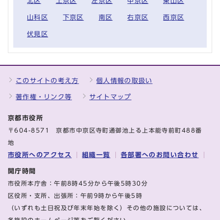
北区
上京区
左京区
中京区
東山区
山科区
下京区
南区
右京区
西京区
伏見区
このサイトの考え方
個人情報の取扱い
著作権・リンク等
サイトマップ
京都市役所
〒604-8571 京都市中京区寺町通御池上る上本能寺前町488番
地
市役所へのアクセス
組織一覧
各部署へのお問い合わせ
開庁時間
市役所本庁舎：午前8時45分から午後5時30分
区役所・支所、出張所：午前9時から午後5時
（いずれも土日祝及び年末年始を除く）その他の施設については、