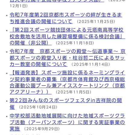
12月1日）
令和7年度第2回京都市スポーツの絆が生きるま
ち推進会議の開催について
（2025年11月25日）
「第2回スポーツ競技団体による元塔南高等学校
校舎敷地を活用した練習場整備に係る検討会議」
の開催（非公開）
（2025年11月18日）
令和7年度 京都スポーツの殿堂～伝道事業～ 京
都スポーツの殿堂入り者・柱谷哲二氏によるサッ
カー教室の開催について
（2025年11月14日）
【報道発表】スポーツ施設に係るネーミングライ
ツ契約事業者の募集（京都市体育館及び西京極総
合運動公園プール兼アイススケートリンク（京都
アクアリーナ））
（2025年11月5日）
第22回みんなのスポーツフェスタin吉祥院の開
催
（2025年10月24日）
中学校部活動地域展開に向けた地域スポーツクラ
ブ活動（アーバンスポーツ）に関する実証事業の
実施
（2025年9月29日）