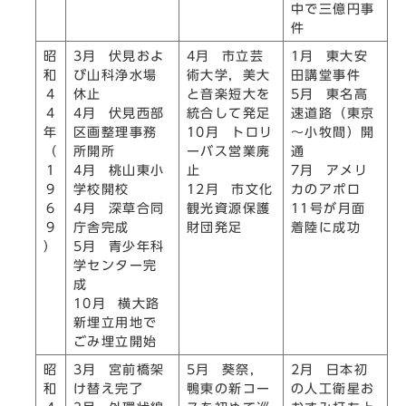
中で三億円事
件
昭
3月 伏見およ
4月 市立芸
1月 東大安
和
び山科浄水場
術大学，美大
田講堂事件
4
休止
と音楽短大を
5月 東名高
4
4月 伏見西部
統合して発足
速道路（東京
年
区画整理事務
10月 トロリ
～小牧間）開
（
所開所
ーバス営業廃
通
1
4月 桃山東小
止
7月 アメリ
9
学校開校
12月 市文化
カのアポロ
6
4月 深草合同
観光資源保護
11号が月面
9
庁舎完成
財団発足
着陸に成功
）
5月 青少年科
学センター完
成
10月 横大路
新埋立用地で
ごみ埋立開始
昭
3月 宮前橋架
5月 葵祭，
2月 日本初
和
け替え完了
鴨東の新コー
の人工衛星お