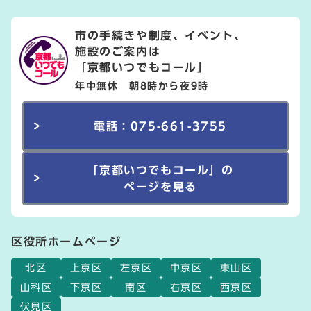
市の手続きや制度、イベント、
施設のご案内は
「京都いつでもコール」
年中無休 朝8時から夜9時
電話：075-661-3755
「京都いつでもコール」の
ページを見る
区役所ホームページ
北区
上京区
左京区
中京区
東山区
山科区
下京区
南区
右京区
西京区
伏見区