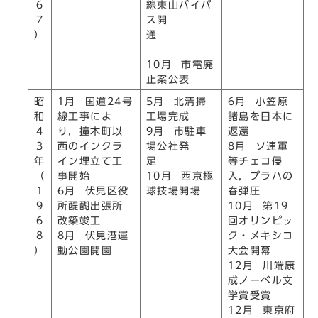
6
線東山バイパ
7
ス開
）
通
10月 市電廃
止案公表
昭
1月 国道24号
5月 北清掃
6月 小笠原
和
線工事によ
工場完成
諸島を日本に
4
り，撞木町以
9月 市駐車
返還
3
西のインクラ
場公社発
8月 ソ連軍
年
イン埋立て工
足
等チェコ侵
（
事開始
10月 西京極
入，プラハの
1
6月 伏見区役
球技場開場
春弾圧
9
所醍醐出張所
10月 第19
6
改築竣工
回オリンピッ
8
8月 伏見港運
ク・メキシコ
）
動公園開園
大会開幕
12月 川端康
成ノーベル文
学賞受賞
12月 東京府