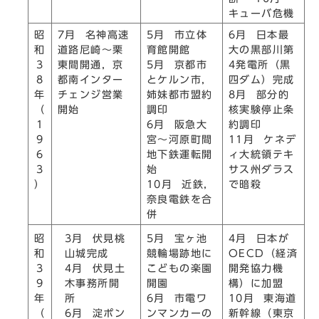
キューバ危機
昭
7月 名神高速
5月 市立体
6月 日本最
和
道路尼崎～栗
育館開館
大の黒部川第
3
東間開通，京
5月 京都市
4発電所（黒
8
都南インター
とケルン市，
四ダム）完成
年
チェンジ営業
姉妹都市盟約
8月 部分的
（
開始
調印
核実験停止条
1
6月 阪急大
約調印
9
宮～河原町間
11月 ケネデ
6
地下鉄運転開
ィ大統領テキ
3
始
サス州ダラス
）
10月 近鉄，
で暗殺
奈良電鉄を合
併
3月 伏見桃
昭
5月 宝ヶ池
4月 日本が
山城完成
和
競輪場跡地に
OECD（経済
4月 伏見土
3
こどもの楽園
開発協力機
木事務所開
9
開園
構）に加盟
所
年
6月 市電ワ
10月 東海道
6月 淀ポン
（
ンマンカーの
新幹線（東京