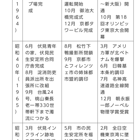
プ場完
1
運転開始
～新大阪）開
成
9
10月 御池大
通
6
橋完成式
10月 第18
4
12月 京都タ
回オリンピッ
）
ワービル完成
ク東京大会開
幕
昭
6月 伏見青年
8月 松竹下
3月 アメリ
和
の家，伏見民
鴨撮影所閉鎖
カ軍が北ベト
4
生安定所合同
9月 京都市
ナムを爆撃
0
庁舎完成
とフィレンツ
6月 日韓基
年
8月 淀消防吏
ェ市の姉妹都
本条約調印
（
員派出所を出
市盟約調印
7月 名神高
1
張所に改組
速道路全線開
9
9月 台風24
通
6
号，桃山秦長
12月 朝永振
5
老一帯330世
一郎ノーベル
）
帯軒下まで濁
物理学賞受賞
流につかる
昭
3月 伏見イン
5月 市の民
2月 全日空
和
クライン跡地
生安定所を福
機東京湾に墜