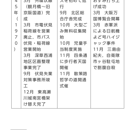
4
3月 外環状線
スを初めて巡
おすみ打ち上
5
（観月橋～旧
行
げ成功
年
京阪国道）完
9月 北区総
3月 大阪万
（
成
合庁舎完成
国博覧会開幕
1
3月 市電伏見
10月 大型ご
3月 赤軍派
9
稲荷線を営業
み無料収集開
による日航機
7
廃止，市バス
始
よど号ハイジ
0
伏見・稲荷線
10月 児童手
ャック事件
）
営業開始
当制度実施
11月 三島由
3月 深草西浦
11月 四条通
紀夫，自衛隊
地区区画整理
に歩行者天国
市ヶ谷駐屯地
事業完了
開催
で割腹自殺
9月 伏見失業
11月 散策路
対策事務所竣
哲学の道開通
工
式催
12月 東高瀬
川城南宮橋架
け替え完了