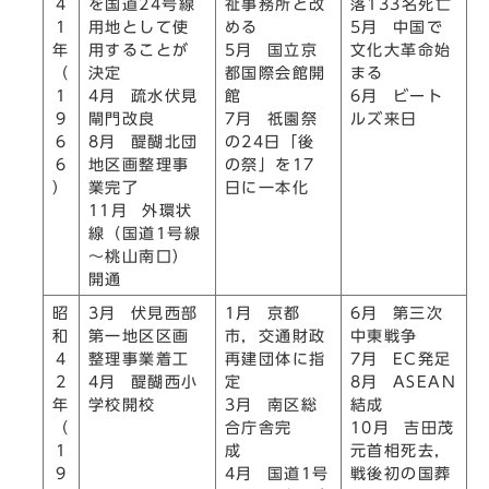
4
を国道24号線
祉事務所と改
落133名死亡
1
用地として使
める
5月 中国で
年
用することが
5月 国立京
文化大革命始
（
決定
都国際会館開
まる
1
4月 疏水伏見
館
6月 ビート
9
閘門改良
7月 祇園祭
ルズ来日
6
8月 醍醐北団
の24日「後
6
地区画整理事
の祭」を17
）
業完了
日に一本化
11月 外環状
線（国道1号線
～桃山南口）
開通
昭
3月 伏見西部
1月 京都
6月 第三次
和
第一地区区画
市，交通財政
中東戦争
4
整理事業着工
再建団体に指
7月 EC発足
2
4月 醍醐西小
定
8月 ASEAN
年
学校開校
3月 南区総
結成
（
合庁舎完
10月 吉田茂
1
成
元首相死去，
9
4月 国道1号
戦後初の国葬