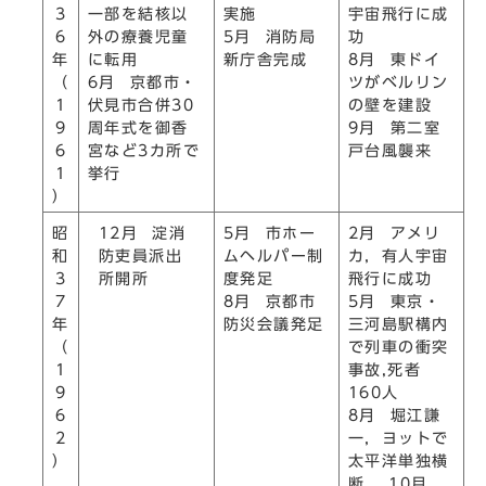
3
一部を結核以
実施
宇宙飛行に成
6
外の療養児童
5月 消防局
功
年
に転用
新庁舎完成
8月 東ドイ
（
6月 京都市・
ツがベルリン
1
伏見市合併30
の壁を建設
9
周年式を御香
9月 第二室
6
宮など3カ所で
戸台風襲来
1
挙行
）
12月 淀消
昭
5月 市ホー
2月 アメリ
防吏員派出
和
ムヘルパー制
カ，有人宇宙
所開所
3
度発足
飛行に成功
7
8月 京都市
5月 東京・
年
防災会議発足
三河島駅構内
（
で列車の衝突
1
事故,死者
9
160人
6
8月 堀江謙
2
一，ヨットで
）
太平洋単独横
断 10月