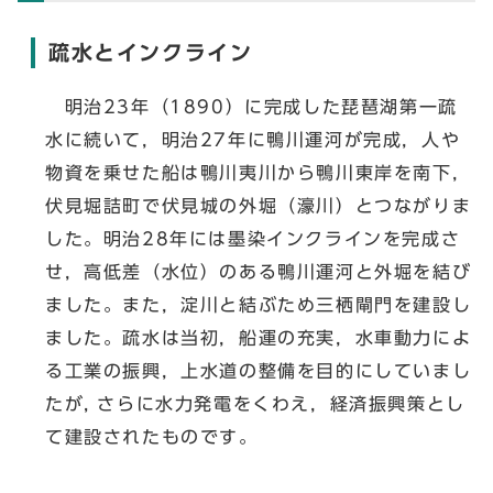
疏水とインクライン
明治23年（1890）に完成した琵琶湖第一疏
水に続いて，明治27年に鴨川運河が完成，人や
物資を乗せた船は鴨川夷川から鴨川東岸を南下，
伏見堀詰町で伏見城の外堀（濠川）とつながりま
した。明治28年には墨染インクラインを完成さ
せ，高低差（水位）のある鴨川運河と外堀を結び
ました。また，淀川と結ぶため三栖閘門を建設し
ました。疏水は当初，船運の充実，水車動力によ
る工業の振興，上水道の整備を目的にしていまし
たが, さらに水力発電をくわえ，経済振興策とし
て建設されたものです。