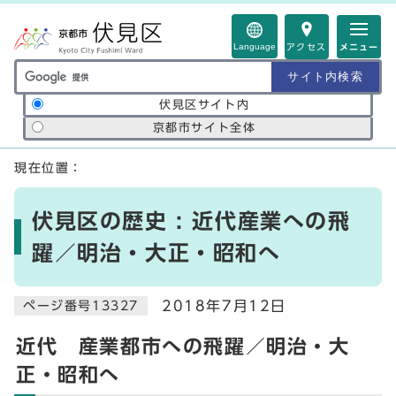
ページの先頭です
Language
アクセス
メニュー
サイト内検索の範囲
伏見区サイト内
京都市サイト全体
ここから本文です
現在位置：
伏見区の歴史 : 近代産業への飛
躍／明治・大正・昭和へ
2018年7月12日
ページ番号13327
近代 産業都市への飛躍／明治・大
正・昭和へ