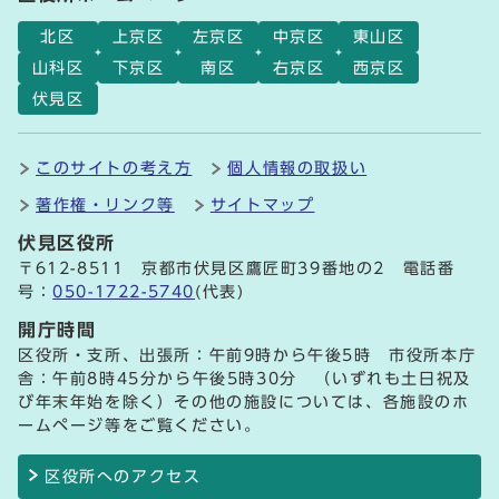
北区
上京区
左京区
中京区
東山区
山科区
下京区
南区
右京区
西京区
伏見区
このサイトの考え方
個人情報の取扱い
著作権・リンク等
サイトマップ
伏見区役所
〒612-8511 京都市伏見区鷹匠町39番地の2 電話番
号：
050-1722-5740
(代表)
開庁時間
区役所・支所、出張所：午前9時から午後5時 市役所本庁
舎：午前8時45分から午後5時30分 （いずれも土日祝及
び年末年始を除く）その他の施設については、各施設のホ
ームページ等をご覧ください。
区役所へのアクセス