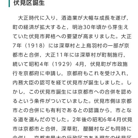
伏見区誕生
大正時代に入り，酒造業が大幅な成長を遂げ，
町の経済が拡大すると，明治30年頃から芽生え
ていた伏見市昇格への要望が高まりました。大正
7年（1918）には深草村と上鳥羽村の一部が京
都市と合併，大正11年には深草村が町制施行，
続いて昭和4年（1929）4月，伏見町が市政施
行を京都府に申請し，京都府もこれを受け入れ，
内務大臣の認可を経て伏見市が誕生しました。し
かし，この伏見市誕生には京都市への合併を認め
るという条件がついていました。伏見市側は京都
市との合併にも有利であるとの認識から，市とな
る道を選んだのでした。2年後の昭和6年4月伏見
市は京都市と合併，深草町，醍醐村なども同時に
合併し，京都市最大の行政区である現在の伏見区