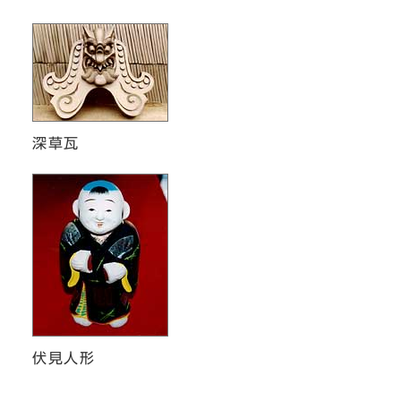
深草瓦
伏見人形