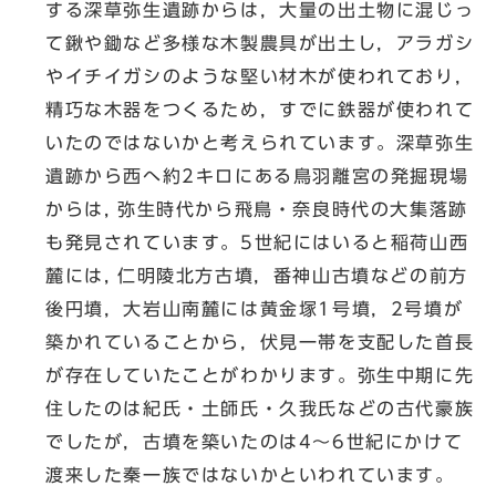
する深草弥生遺跡からは，大量の出土物に混じっ
て鍬や鋤など多様な木製農具が出土し，アラガシ
やイチイガシのような堅い材木が使われており，
精巧な木器をつくるため，すでに鉄器が使われて
いたのではないかと考えられています。深草弥生
遺跡から西へ約2キロにある鳥羽離宮の発掘現場
からは, 弥生時代から飛鳥・奈良時代の大集落跡
も発見されています。5世紀にはいると稲荷山西
麓には, 仁明陵北方古墳，番神山古墳などの前方
後円墳，大岩山南麓には黄金塚1号墳，2号墳が
築かれていることから，伏見一帯を支配した首長
が存在していたことがわかります。弥生中期に先
住したのは紀氏・土師氏・久我氏などの古代豪族
でしたが，古墳を築いたのは4～6世紀にかけて
渡来した秦一族ではないかといわれています。