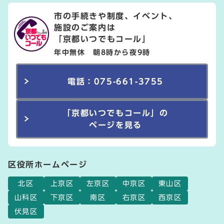
市の手続きや制度、イベント、
施設のご案内は
「京都いつでもコール」
年中無休 朝8時から夜9時
電話：075-661-3755
「京都いつでもコール」の
ページを見る
区役所ホームページ
北区
上京区
左京区
中京区
東山区
山科区
下京区
南区
右京区
西京区
伏見区