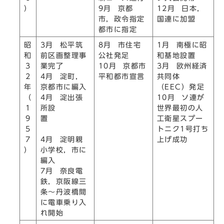
）
9月 京都
12月 日本，
市，政令指定
国連に加盟
都市に指定
昭
3月 松平筑
8月 市住宅
1月 南極に昭
和
前区画整理事
公社発足
和基地設置
3
業完了
10月 京都市
3月 欧州経済
2
4月 淀町，
平和都市宣言
共同体
年
京都市に編入
（EEC）発足
（
4月 淀出張
10月 ソ連が
1
所設
世界最初の人
9
置
工衛星スプー
5
トニク1号打ち
7
4月 淀明親
上げ成功
）
小学校，市に
編入
7月 奈良電
鉄，京阪線三
条～丹波橋間
に電車乗り入
れ開始