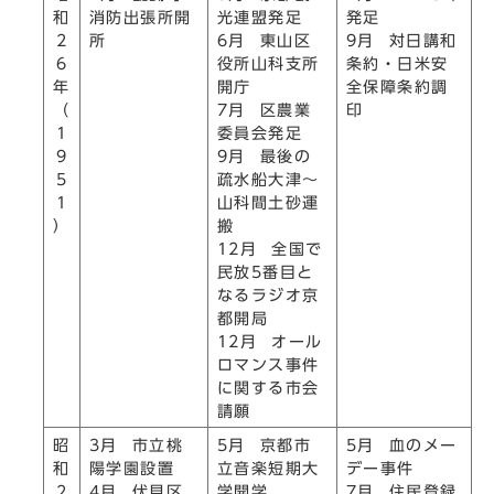
和
消防出張所開
光連盟発足
発足
2
所
6月 東山区
9月 対日講和
6
役所山科支所
条約・日米安
年
開庁
全保障条約調
（
7月 区農業
印
1
委員会発足
9
9月 最後の
5
疏水船大津～
1
山科間土砂運
）
搬
12月 全国で
民放5番目と
なるラジオ京
都開局
12月 オール
ロマンス事件
に関する市会
請願
昭
3月 市立桃
5月 京都市
5月 血のメー
和
陽学園設置
立音楽短期大
デー事件
2
4月 伏見区
学開学
7月 住民登録