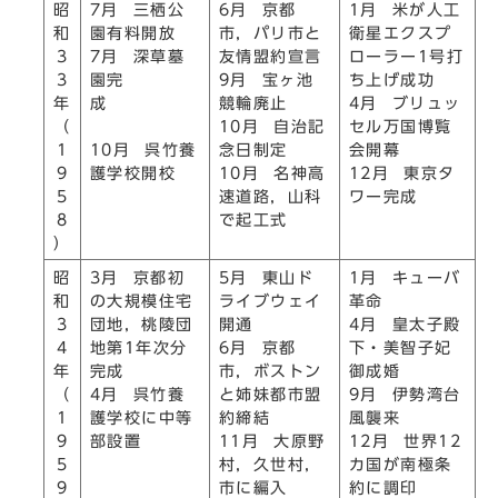
昭
7月 三栖公
6月 京都
1月 米が人工
和
園有料開放
市，パリ市と
衛星エクスプ
3
7月 深草墓
友情盟約宣言
ローラー1号打
3
園完
9月 宝ヶ池
ち上げ成功
年
成
競輪廃止
4月 ブリュッ
（
10月 自治記
セル万国博覧
1
10月 呉竹養
念日制定
会開幕
9
護学校開校
10月 名神高
12月 東京タ
5
速道路，山科
ワー完成
8
で起工式
）
昭
3月 京都初
5月 東山ド
1月 キューバ
和
の大規模住宅
ライブウェイ
革命
3
団地，桃陵団
開通
4月 皇太子殿
4
地第1年次分
6月 京都
下・美智子妃
年
完成
市，ボストン
御成婚
（
4月 呉竹養
と姉妹都市盟
9月 伊勢湾台
1
護学校に中等
約締結
風襲来
9
部設置
11月 大原野
12月 世界12
5
村，久世村，
カ国が南極条
9
市に編入
約に調印