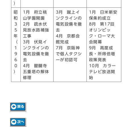
）
昭
1月 府立桃
3月 蹴上イ
1月 日米新安
和
山学園開園
ンクラインの
保条約成立
3
2月 疏水伏
電気設備を撤
8月 第17回
5
見放水路補強
去
オリンピッ
年
工事
4月 京都会
ク・ローマ大
（
3月 伏見イ
館完成
会開幕
1
ンクラインの
7月 京阪神
9月 高度成
9
電気設備を撤
で個人タクシ
長・所得倍増
6
去
ーが初認可
政策発表
0
4月 醍醐寺
10月 カラー
）
五重塔の解体
テレビ放送開
修理
始