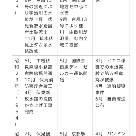
5
9月 台風13
8月 南山城
還
3
号の接近によ
地方を中心に
）
り宇治川の水
水害
位が上昇，伏
9月 台風13
見新放水路護
号により桂
岸土砂流出
川，由良川が
11月 疏水伏
氾濫，府内全
見上ダム余水
域に被害
路改修
昭
5月 市電伏
5月 国鉄奈
3月 ビキニ環
和
見線塩小路高
良線ディーゼ
礁での水爆実
2
倉跨線橋開通
ルカー運転開
験で第五福竜
9
10月 伏見消
始
丸が被爆
年
防署庁舎竣工
4月 造船疑獄
（
4月 伏見新
事件
1
放水路の堤防
6月 自衛隊法
9
かさ上げ工事
公布
5
完成
4
）
昭
7月 伏見観
5月 京都駅
4月 バンドン