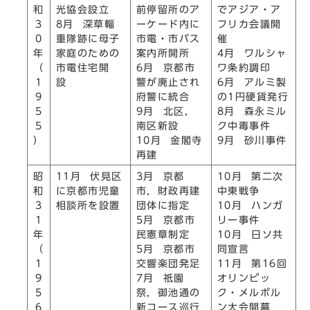
和
光協会設立
前停留所のア
でアジア・ア
3
8月 深草輜
ーケード内に
フリカ会議開
0
重隊跡に母子
市電・市バス
催
年
家庭のための
案内所開所
4月 ワルシャ
（
市電住宅開
6月 京都市
ワ条約調印
1
設
警が廃止され
6月 アルミ製
9
府警に統合
の1円硬貨発行
5
9月 北区，
8月 森永ミル
5
南区新設
ク中毒事件
）
10月 金閣寺
9月 砂川事件
再建
昭
11月 伏見区
3月 京都
10月 第二次
和
に京都市児童
市，財政再建
中東戦争
3
相談所を設置
団体に指定
10月 ハンガ
1
5月 京都市
リー事件
年
民憲章制定
10月 日ソ共
（
5月 京都市
同宣言
1
交響楽団発足
11月 第16回
9
7月 祇園
オリンピッ
5
祭，御池通の
ク・メルボル
6
新コース巡行
ン大会開幕