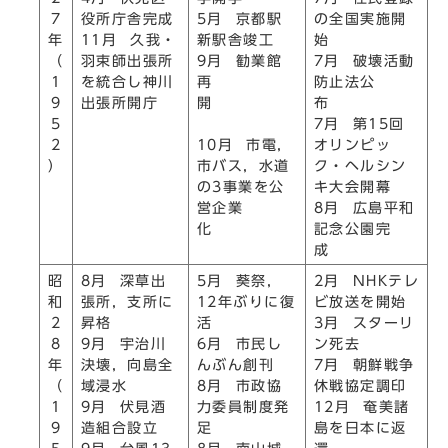
7
役所庁舎完成
5月 京都駅
の全国実施開
年
11月 久我・
新駅舎竣工
始
（
羽束師出張所
9月 勧業館
7月 破壊活動
1
を統合し神川
再
防止法公
9
出張所開庁
開
布
5
7月 第15回
2
10月 市電，
オリンピッ
）
市バス，水道
ク・ヘルシン
の3事業を公
キ大会開幕
営企業
8月 広島平和
化
記念公園完
成
昭
8月 深草出
5月 葵祭，
2月 NHKテレ
和
張所，支所に
12年ぶりに復
ビ放送を開始
2
昇格
活
3月 スターリ
8
9月 宇治川
6月 市民し
ン死去
年
決壊，向島全
んぶん創刊
7月 朝鮮戦争
（
域浸水
8月 市政協
休戦協定調印
1
9月 伏見酒
力委員制度発
12月 奄美諸
9
造組合設立
足
島を日本に返