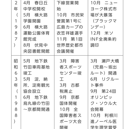
2
4月 春日丘
下線営業開
10月 ニュー
年
中学校開校
始
ヨーク株式市
（
5月 横大路
10月 市民栄
場が大暴落
1
学園開園
誉賞第1号に
（ブラックマ
9
6月 横大路
広島カープの
ンデー）
8
運動公園体育
衣笠祥雄選手
12月 米ソ
7
館完成
11月 第1回
INF全廃条約
）
8月 伏見中
世界歴史都市
調印
央図書館開館
会議開催
3月 障害
昭
5月 地下鉄
3月 瀬戸大橋
者スポーツ
和
竹田車両基地
（児島～坂出
センター竣
6
竣工
ルート）開通
工
3
5月 淀，納
6月 リクルー
3月 古都
年
所，淀南観光
ト事件
税廃止
（
協会設立
9月 第24回
9月 京都
1
6月 地下鉄
オリンピッ
国体開催
9
烏丸線の竹田
ク・ソウル大
10月 全
8
～京都間開通
会開幕
国障害者ス
8
10月 利根川
ポーツ大会
）
進ノーベル医
開催
学生理学賞受