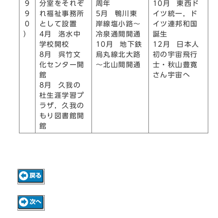
9
分室をそれぞ
周年
10月 東西ド
9
れ福祉事務所
5月 鴨川東
イツ統一，ド
0
として設置
岸線塩小路～
イツ連邦和国
）
4月 洛水中
冷泉通間開通
誕生
学校開校
10月 地下鉄
12月 日本人
8月 呉竹文
烏丸線北大路
初の宇宙飛行
化センター開
～北山間開通
士・秋山豊寛
館
さん宇宙へ
8月 久我の
杜生涯学習プ
ラザ，久我の
もり図書館開
館