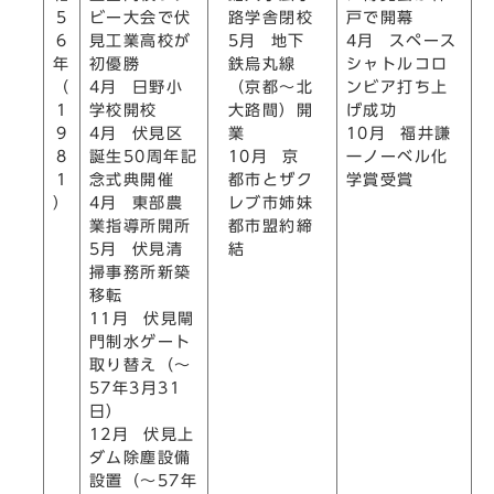
路学舎閉校
5
ビー大会で伏
戸で開幕
5月 地下
6
見工業高校が
4月 スペース
鉄烏丸線
年
初優勝
シャトルコロ
（京都～北
（
4月 日野小
ンビア打ち上
大路間）開
1
学校開校
げ成功
業
9
4月 伏見区
10月 福井謙
10月 京
8
誕生50周年記
一ノーベル化
都市とザク
1
念式典開催
学賞受賞
レブ市姉妹
）
4月 東部農
都市盟約締
業指導所開所
結
5月 伏見清
掃事務所新築
移転
11月 伏見閘
門制水ゲート
取り替え（～
57年3月31
日）
12月 伏見上
ダム除塵設備
設置（～57年