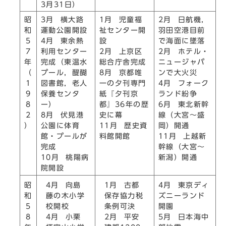
3月31日）
昭
3月 横大路
1月 児童福
2月 日航機，
和
運動公園開設
祉センター開
羽田空港目前
5
4月 東余熱
設
で海面に墜落
7
利用センター
2月 上京区
2月 ホテル・
年
完成（東温水
総合庁舎完成
ニュージャパ
（
プール，醍醐
8月 京都唯
ンで大火災
1
図書館，老人
一の夕刊専門
4月 フォーク
9
保養センタ
紙『夕刊京
ランド紛争
8
ー）
都』36年の歴
6月 東北新幹
2
8月 伏見港
史に幕
線（大宮～盛
）
公園に体育
11月 歴史資
岡）開通
館・プールが
料館開館
11月 上越新
完成
幹線（大宮～
10月 桃陽病
新潟）開通
院開設
4月 向島
1月 古都
昭
4月 東京ディ
藤の木小学
保存協力税
和
ズニーランド
校開校
条例可決
5
開園
4月 小栗
2月 平安
8
5月 日本海中