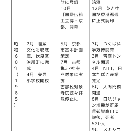
財に登録
暗殺
10月
12月 英と中
「国際伝統
国が香港返還
工芸博・京
に正式調印
都」開幕
2月 埋蔵
5月 京都
昭
3月 つくば科
文化財収蔵
市基本計画
和
学万博開幕
庫，伏見区
策定
6
3月 青函トン
治部町に完
7月 古都
0
ネル開通
成
税37社寺
年
4月 NTT，日
4月 美豆
を対象に実
（
本たばこ産業
小学校開校
施
1
発足
古都税対象
9
6月 大鳴門橋
寺院続々拝
8
開通
観停止に
5
8月 日航ジャ
）
ンボ機が群馬
県御巣鷹山に
墜落，死者
520人
9月 メキシコ