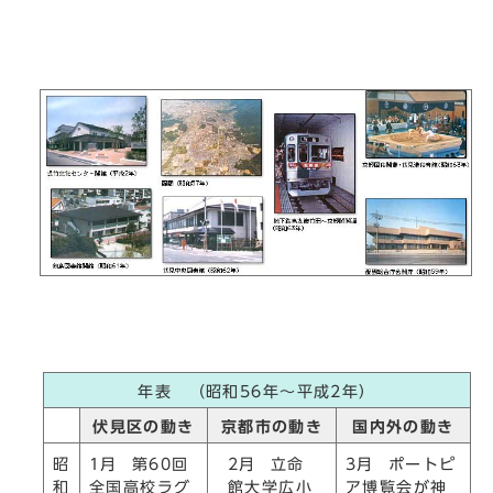
年表 （昭和56年～平成2年）
伏見区の動き
京都市の動き
国内外の動き
2月 立命
昭
1月 第60回
3月 ポートピ
館大学広小
和
全国高校ラグ
ア博覧会が神