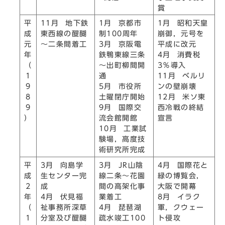
賞
平
11月 地下鉄
1月 京都市
1月 昭和天皇
成
東西線の醍醐
制100周年
崩御，元号を
元
～二条間着工
3月 京阪電
平成に改元
年
鉄鴨東線三条
4月 消費税
（
～出町柳間開
3％導入
1
通
11月 ベルリ
9
5月 市役所
ンの壁崩壊
8
土曜閉庁開始
12月 米ソ東
9
9月 国際交
西冷戦の終結
）
流会館開館
宣言
10月 工業試
験場，高度技
術研究所完成
平
3月 向島学
3月 JR山陰
4月 国際花と
成
生センター完
線二条～花園
緑の博覧会，
2
成
間の高架化事
大阪で開幕
年
4月 伏見福
業着工
8月 イラク
（
祉事務所深草
4月 琵琶湖
軍，クウェー
1
分室及び醍醐
疏水竣工100
ト侵攻