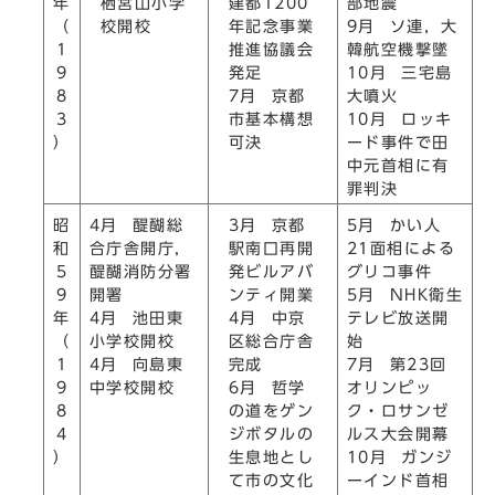
栖宮山小学
建都1200
年
部地震
校開校
年記念事業
（
9月 ソ連，大
推進協議会
1
韓航空機撃墜
発足
9
10月 三宅島
7月 京都
8
大噴火
市基本構想
3
10月 ロッキ
可決
）
ード事件で田
中元首相に有
罪判決
3月 京都
昭
4月 醍醐総
5月 かい人
駅南口再開
和
合庁舎開庁，
21面相による
発ビルアバ
5
醍醐消防分署
グリコ事件
ンティ開業
9
開署
5月 NHK衛生
4月 中京
年
4月 池田東
テレビ放送開
区総合庁舎
（
小学校開校
始
完成
1
4月 向島東
7月 第23回
6月 哲学
9
中学校開校
オリンピッ
の道をゲン
8
ク・ロサンゼ
ジボタルの
4
ルス大会開幕
生息地とし
）
10月 ガンジ
て市の文化
ーインド首相