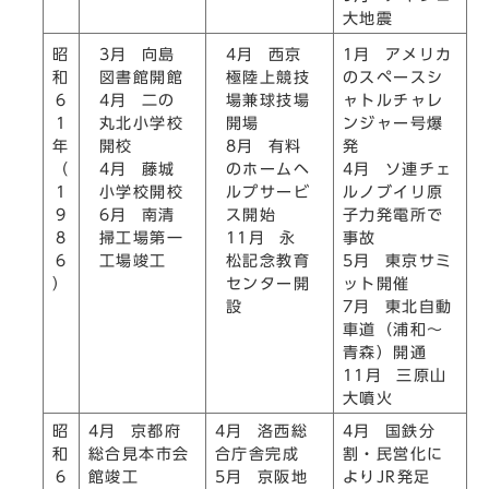
大地震
3月 向島
4月 西京
昭
1月 アメリカ
図書館開館
極陸上競技
和
のスペースシ
4月 二の
場兼球技場
6
ャトルチャレ
丸北小学校
開場
1
ンジャー号爆
開校
8月 有料
年
発
4月 藤城
のホームヘ
（
4月 ソ連チェ
小学校開校
ルプサービ
1
ルノブイリ原
6月 南清
ス開始
9
子力発電所で
掃工場第一
11月 永
8
事故
工場竣工
松記念教育
6
5月 東京サミ
センター開
）
ット開催
設
7月 東北自動
車道（浦和～
青森）開通
11月 三原山
大噴火
昭
4月 京都府
4月 洛西総
4月 国鉄分
和
総合見本市会
合庁舎完成
割・民営化に
6
館竣工
5月 京阪地
よりJR発足