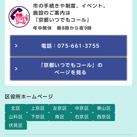
市の手続きや制度、イベント、
施設のご案内は
「京都いつでもコール」
年中無休 朝8時から夜9時
電話：075-661-3755
「京都いつでもコール」の
ページを見る
区役所ホームページ
北区
上京区
左京区
中京区
東山区
山科区
下京区
南区
右京区
西京区
伏見区