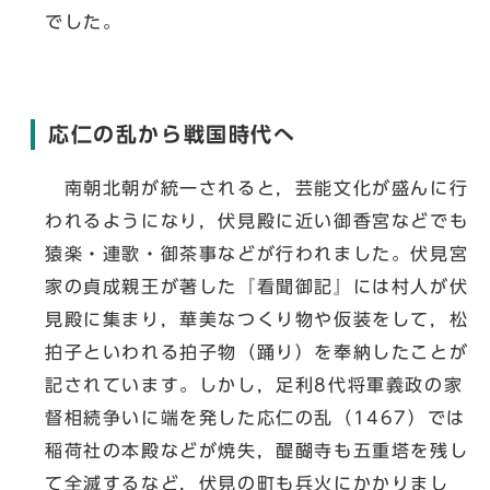
でした。
応仁の乱から戦国時代へ
南朝北朝が統一されると，芸能文化が盛んに行
われるようになり，伏見殿に近い御香宮などでも
猿楽・連歌・御茶事などが行われました。伏見宮
家の貞成親王が著した『看聞御記』には村人が伏
見殿に集まり，華美なつくり物や仮装をして，松
拍子といわれる拍子物（踊り）を奉納したことが
記されています。しかし，足利8代将軍義政の家
督相続争いに端を発した応仁の乱（1467）では
稲荷社の本殿などが焼失，醍醐寺も五重塔を残し
て全滅するなど，伏見の町も兵火にかかりまし