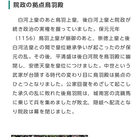
院政の拠点鳥羽殿
白河上皇のあと鳥羽上皇，後白河上皇と院政が
続き政治の実権を握っていました。保元元年
（1156）鳥羽上皇が崩御のあと，崇徳上皇と後
白河法皇との間で皇位継承争いが起こったのが保
元の乱。その後，平清盛は後白河院を鳥羽殿に幽
閉し，安徳天皇を皇位につけました。中世という
武家が台頭する時代の変わり目に鳥羽殿は拠点の
ひとつとなりました。公家回復をめざして起こし
た承久の乱に敗れた後鳥羽院は，城南宮の流鏑馬
に乗じて兵を集めましたが敗北，隠岐へ配流とな
り院政は幕を閉じました。