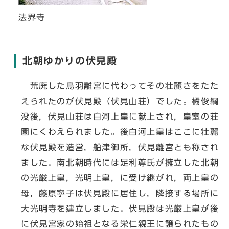
法界寺
北朝ゆかりの伏見殿
荒廃した鳥羽離宮に代わってその壮麗さをたた
えられたのが伏見殿（伏見山荘）でした。橘俊綱
没後，伏見山荘は白河上皇に献上され，皇室の荘
園にくわえられました。後白河上皇はここに壮麗
な伏見殿を造営，船津御所，伏見離宮とも称され
ました。南北朝時代には足利尊氏が擁立した北朝
の光厳上皇，光明上皇，に受け継がれ，両上皇の
母，藤原寧子は伏見殿に居住し，隣接する場所に
大光明寺を建立しました。伏見殿は光厳上皇が後
に伏見宮家の始祖となる栄仁親王に譲られたもの