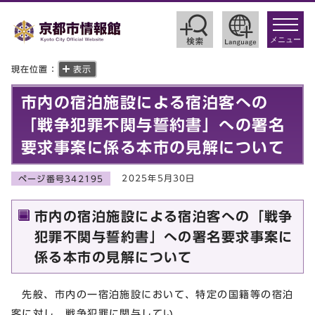
toggle
navigat
メニュー
現在位置：
表示
市内の宿泊施設による宿泊客への
「戦争犯罪不関与誓約書」への署名
要求事案に係る本市の見解について
2025年5月30日
ページ番号342195
市内の宿泊施設による宿泊客への「戦争
犯罪不関与誓約書」への署名要求事案に
係る本市の見解について
先般、市内の一宿泊施設において、特定の国籍等の宿泊
客に対し、戦争犯罪に関与してい