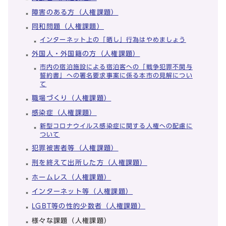
障害のある方（人権課題）
同和問題（人権課題）
インターネット上の「晒し」行為はやめましょう
外国人・外国籍の方（人権課題）
市内の宿泊施設による宿泊客への「戦争犯罪不関与
誓約書」への署名要求事案に係る本市の見解につい
て
職場づくり（人権課題）
感染症（人権課題）
新型コロナウイルス感染症に関する人権への配慮に
ついて
犯罪被害者等（人権課題）
刑を終えて出所した方（人権課題）
ホームレス（人権課題）
インターネット等（人権課題）
LGBT等の性的少数者（人権課題）
様々な課題（人権課題）