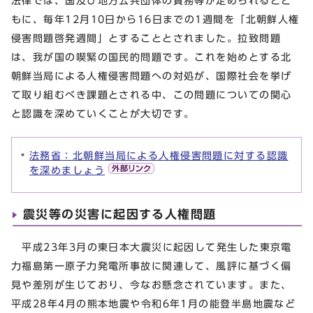
法律では、国及び地方公共団体の責務等が定められるとと
もに、毎年12月10日から16日までの1週間を「北朝鮮人権
侵害問題啓発週間」とすることとされました。拉致問題
は、我が国の喫緊の国民的問題です。これを始めとする北
朝鮮当局による人権侵害問題への対処が、国際社会を挙げ
て取り組むべき課題とされる中、この問題についての関心
と認識を深めていくことが大切です。
法務省：北朝鮮当局による人権侵害問題に対する認識
を深めましょう
震災等の災害に起因する人権問題
平成23年3月の東日本大震災に起因して発生した東京電
力福島第一原子力発電所事故に関連して、風評に基づく偏
見や差別が生じており、今なお懸念されています。また、
平成28年4月の熊本地震や令和6年1月の能登半島地震など