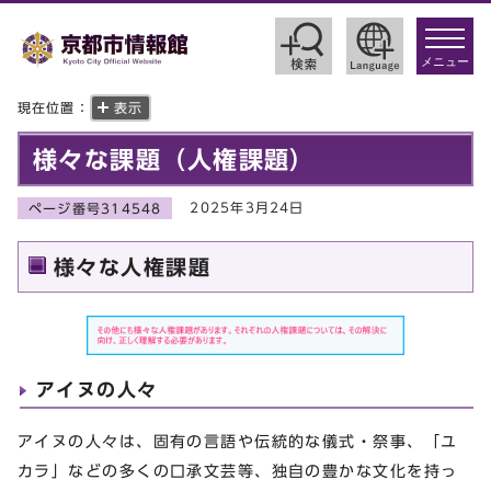
toggle
navigat
メニュー
現在位置：
表示
様々な課題（人権課題）
2025年3月24日
ページ番号314548
様々な人権課題
アイヌの人々
アイヌの人々は、固有の言語や伝統的な儀式・祭事、「ユ
カラ」などの多くの口承文芸等、独自の豊かな文化を持っ