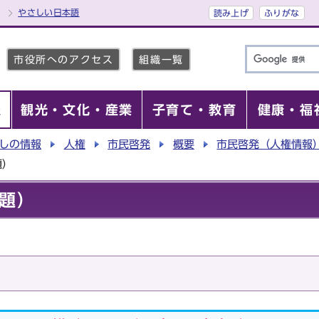
やさしい日本語
読み上げ
ふりがな
市役所へのアクセス
組織一覧
報
観光・文化・産業
子育て・教育
健康・福
しの情報
人権
市民啓発
概要
市民啓発（人権情報
題）
題）