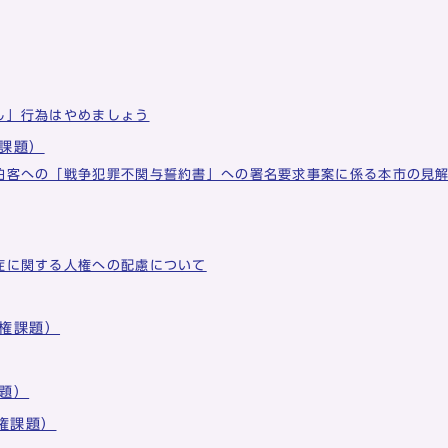
し」行為はやめましょう
課題）
泊客への「戦争犯罪不関与誓約書」への署名要求事案に係る本市の見
症に関する人権への配慮について
権課題）
題）
権課題）