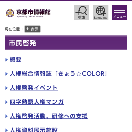
toggle
navigat
メニュー
現在位置：
表示
市民啓発
概要
人権総合情報誌「きょう☆COLOR」
人権啓発イベント
四字熟語人権マンガ
人権啓発活動、研修への支援
人権資料展示施設