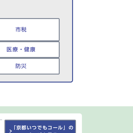
市税
医療・健康
防災
「京都いつでもコール」の