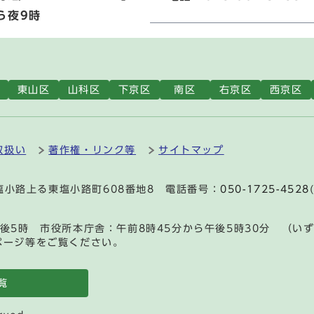
ら夜9時
東山区
山科区
下京区
南区
右京区
西京区
取扱い
著作権・リンク等
サイトマップ
通塩小路上る東塩小路町608番地8 電話番号：
050-1725-4528
後5時 市役所本庁舎：午前8時45分から午後5時30分 （い
ページ等をご覧ください。
覧