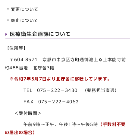
変更について
廃止について
医療衛生企画課について
【住所等】
〒604-8571 京都市中京区寺町通御池上る上本能寺前
町488番地 北庁舎3階
※令和7年5月7日より北庁舎に移転しています。
TEL 075－222－3430 （薬務担当直通）
FAX 075－222－4062
＜受付時間＞
午前9時～正午、午後1時～午後5時
（手数料不要
の届出の場合）