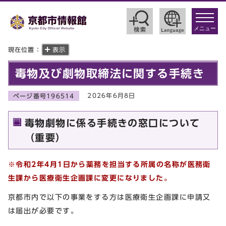
toggle
navigat
メニュー
現在位置：
表示
毒物及び劇物取締法に関する手続き
2026年6月8日
ページ番号196514
毒物劇物に係る手続きの窓口について
（重要）
※令和2年4月1日から薬務を担当する所属の名称が医務衛
生課から医療衛生企画課に変更になりました。
京都市内で以下の事業をする方は医療衛生企画課に申請又
は届出が必要です。