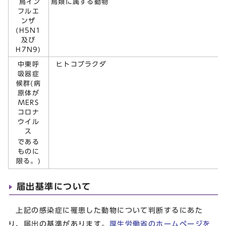
鳥イン
鳥類に属する動物
フルエ
ンザ
(H5N1
及び
H7N9)
中東呼
ヒトコブラクダ
吸器症
候群(病
原体が
MERS
コロナ
ウイル
ス
である
ものに
限る。)
届出基準について
上記の感染症に罹患した動物について判断するにあた
り、届出の基準があります。
厚生労働省のホームページを