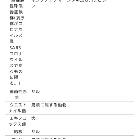
重症急
イタチアナグマ，タヌキ及びハクビシ
性呼吸
器症候
群(病原
体がコ
ロナウ
イルス
属
SARS
コロナ
ウイル
スであ
るもの
に限
る。)
細菌性赤
サル
痢
ウエスト
鳥類に属する動物
ナイル熱
エキノコ
犬
ックス症
結核
サル