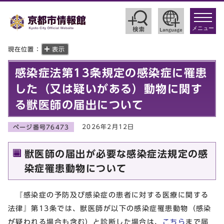
toggle
navigat
メニュー
現在位置：
表示
感染症法第13条規定の感染症に罹患
した（又は疑いがある）動物に関す
る獣医師の届出について
2026年2月12日
ページ番号76473
獣医師の届出が必要な感染症法規定の感
染症罹患動物について
『感染症の予防及び感染症の患者に対する医療に関する
法律』第13条では、獣医師が以下の感染症罹患動物（感染
が疑われる場合も含む）と診断した場合は、
こちら
まで届