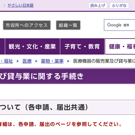
やさしい日本語
読み上げ
ふりがな
市役所へのアクセス
組織一覧
報
観光・文化・産業
子育て・教育
健康・福
・福祉
医療
薬物・薬事
医療機器の販売業及び貸与業
び貸与業に関する手続き
ついて（各申請、届出共通）
詳細は、各申請、届出のページを参照してください。