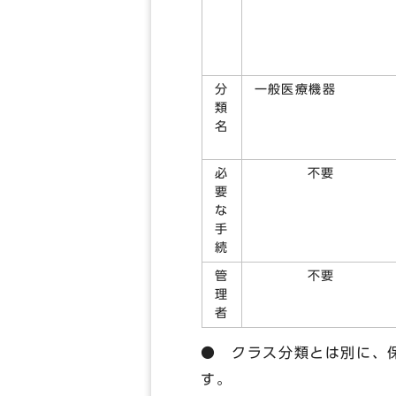
分
一般医療機器
類
名
必
不要
要
な
手
続
管
不要
理
者
● クラス分類とは別に、
す。