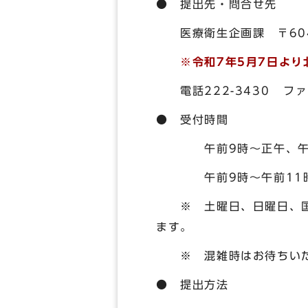
● 提出先・問合せ先
医療衛生企画課 〒604-
※令和7年5月7日よ
電話222-3430 ファッ
● 受付時間
午前9時～正午、午後
午前9時～午前11時3
※ 土曜日、日曜日、国民
ます。
※ 混雑時はお待ちいた
● 提出方法