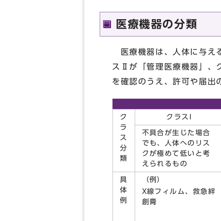
医療機器の分類
医療機器は、人体に与える
スⅡが「管理医療機器」、
を確認のうえ、許可や届出
ク
クラスI
ラ
不具合が生じた場合
ス
でも、人体へのリス
分
クが極めて低いと考
類
えられるもの
具
（例）
体
X線フィルム、救急絆
例
創膏