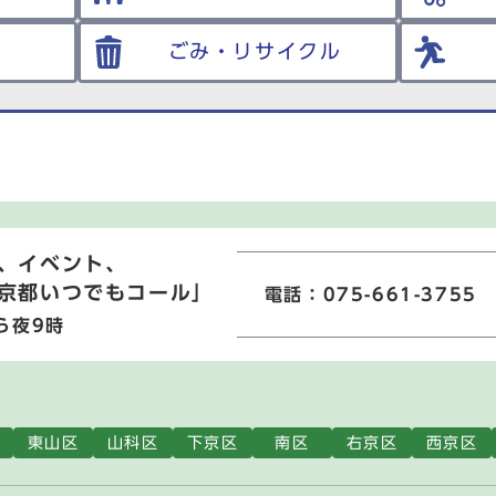
ごみ・リサイクル
、イベント、
京都いつでもコール」
電話：075-661-3755
ら夜9時
東山区
山科区
下京区
南区
右京区
西京区