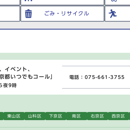
ごみ・リサイクル
、イベント、
京都いつでもコール」
電話：075-661-3755
ら夜9時
東山区
山科区
下京区
南区
右京区
西京区