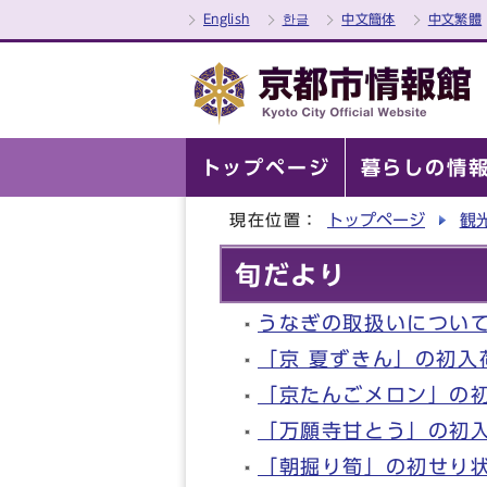
English
한글
中文簡体
中文繁體
トップページ
暮らしの情
現在位置：
トップページ
観
旬だより
うなぎの取扱いについ
「京 夏ずきん」の初入
「京たんごメロン」の
「万願寺甘とう」の初
「朝掘り筍」の初せり