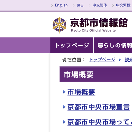
English
한글
中文簡体
中文繁體
トップページ
暮らしの情
現在位置：
トップページ
観
市場概要
市場概要
京都市中央市場宣言
京都市中央市場って