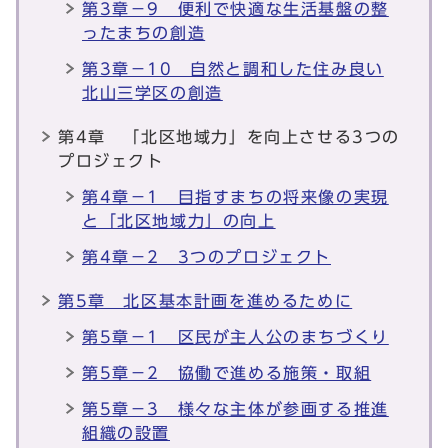
第3章－9 便利で快適な生活基盤の整
ったまちの創造
第3章－10 自然と調和した住み良い
北山三学区の創造
第4章 「北区地域力」を向上させる3つの
プロジェクト
第4章－1 目指すまちの将来像の実現
と「北区地域力」の向上
第4章－2 3つのプロジェクト
第5章 北区基本計画を進めるために
第5章－1 区民が主人公のまちづくり
第5章－2 協働で進める施策・取組
第5章－3 様々な主体が参画する推進
組織の設置