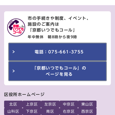
市の手続きや制度、イベント、
施設のご案内は
「京都いつでもコール」
年中無休 朝8時から夜9時
電話：075-661-3755
「京都いつでもコール」の
ページを見る
区役所ホームページ
北区
上京区
左京区
中京区
東山区
山科区
下京区
南区
右京区
西京区