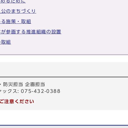
進めるために
人公のまちづくり
める施策・取組
体が参画する推進組織の設置
の取組
・防災担当 企画担当
ァックス: 075-432-0388
ご注意ください