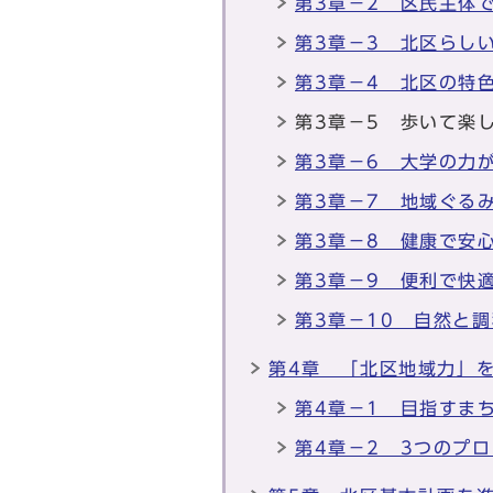
第3章－2 区民主体
第3章－3 北区らし
第3章－4 北区の特
第3章－5 歩いて楽
第3章－6 大学の力
第3章－7 地域ぐる
第3章－8 健康で安
第3章－9 便利で快
第3章－10 自然と
第4章 「北区地域力」
第4章－1 目指すま
第4章－2 3つのプ