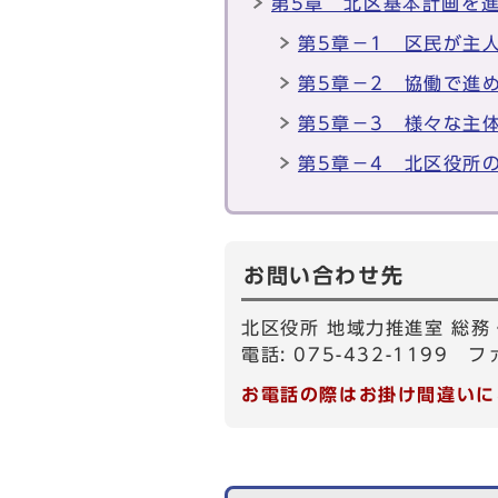
第5章 北区基本計画を
第5章－1 区民が主
第5章－2 協働で進
第5章－3 様々な主
第5章－4 北区役所
お問い合わせ先
北区役所 地域力推進室 総務
電話: 075-432-1199 フ
お電話の際はお掛け間違いに