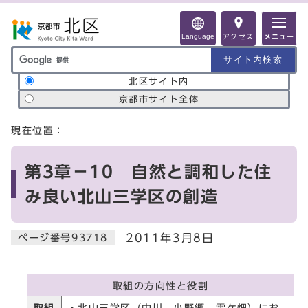
ページの先頭です
Language
アクセス
メニュー
サイト内検索の範囲
北区サイト内
京都市サイト全体
ここから本文です
現在位置：
第3章－10 自然と調和した住
み良い北山三学区の創造
2011年3月8日
ページ番号93718
取組の方向性と役割
取組
・北山三学区（中川，小野郷，雲ケ畑）にお