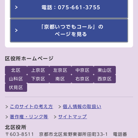
電話：075-661-3755
「京都いつでもコール」の
ページを見る
区役所ホームページ
北区
上京区
左京区
中京区
東山区
山科区
下京区
南区
右京区
西京区
伏見区
このサイトの考え方
個人情報の取扱い
著作権・リンク等
サイトマップ
北区役所
〒603-8511 京都市北区紫野東御所田町33-1 電話番