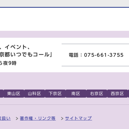
、イベント、
京都いつでもコール」
電話：075-661-3755
ら夜9時
東山区
山科区
下京区
南区
右京区
西京区
取扱い
著作権・リンク等
サイトマップ