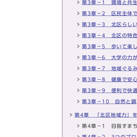
第3章－1 環境と共
第3章－2 区民主体
第3章－3 北区らし
第3章－4 北区の特
第3章－5 歩いて楽
第3章－6 大学の力
第3章－7 地域ぐる
第3章－8 健康で安
第3章－9 便利で快
第3章－10 自然と
第4章 「北区地域力」
第4章－1 目指すま