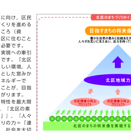
に向け，区民
づくりを進める
ところ（資
北区に住むこと
が必要です。
実現への牽引
」です。「北区
らしい環境，人
きとした営みか
エネルギーで
ることが，目指
ながります。
特性を最大限
，『北区の素
力」』，『人々
がりの力＝「連
み，社会を大切