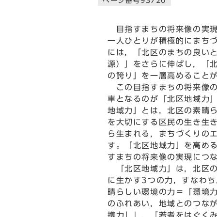
ページ番号93720
目指すまちの将来像の実現
一人ひとりが積極的にまち
には，「北区のまちの良い
源）」をさらに伸ばし，「
の誇り」を一層高めること
この目指すまちの将来像の
車となるのが「北区地域力
地域力」とは，北区の素晴
を大切にする区民の生き生
ら生まれる，まちづくりの
す。「北区地域力」を高め
すまちの将来像の実現につ
「北区地域力」は，北区の
に生かす3つの力，すなわち
晴らしい環境の力＝「環境
のふれあい，地域とのつな
携力」』，『若者をはぐく