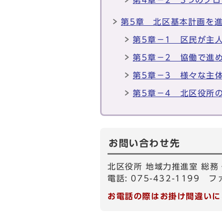
第4章－2 3つのプ
第5章 北区基本計画を
第5章－1 区民が主
第5章－2 協働で進
第5章－3 様々な主
第5章－4 北区役所
お問い合わせ先
北区役所 地域力推進室 総務
電話: 075-432-1199 フ
お電話の際はお掛け間違いに