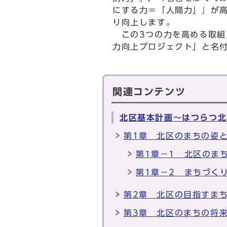
にする力＝「人間力」』が
り向上します。
この3つの力を高める取組
力向上プロジェクト」と名
関連コンテンツ
北区基本計画～はつらつ北
第1章 北区のまちの姿
第1章－1 北区のま
第1章－2 まちづく
第2章 北区の目指すま
第3章 北区のまちの将