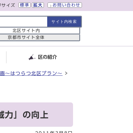
標準
拡大
お問い合わせ
字サイズ
の範囲
北区サイト内
京都市サイト全体
区の紹介
画～はつらつ北区プラン～
域力」の向上