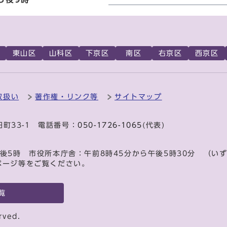
東山区
山科区
下京区
南区
右京区
西京区
取扱い
著作権・リンク等
サイトマップ
田町33-1 電話番号：
050-1726-1065
(代表)
後5時 市役所本庁舎：午前8時45分から午後5時30分 （い
ページ等をご覧ください。
覧
rved.