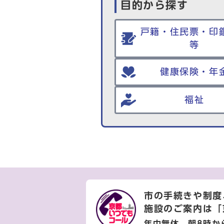
目的から探す
戸籍・住民票・印
等
健康保険・年
福祉
市の手続きや制度
施設のご案内は
「
年中無休 朝8時か