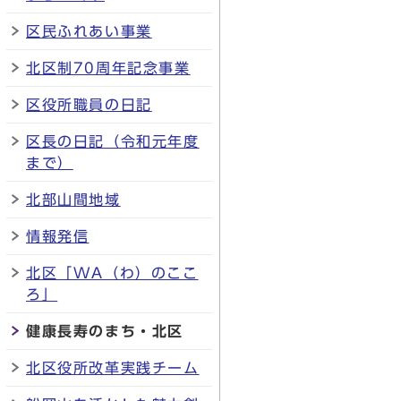
区民ふれあい事業
北区制70周年記念事業
区役所職員の日記
区長の日記（令和元年度
まで）
北部山間地域
情報発信
北区「WA（わ）のここ
ろ」
健康長寿のまち・北区
北区役所改革実践チーム