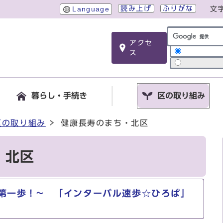
読み上げ
ふりがな
Language
文
アクセ
サイト内検索
ス
暮らし・手続き
区の取り組み
区の取り組み
健康長寿のまち・北区
・北区
第一歩！~ 「インターバル速歩☆ひろば」